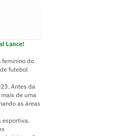
al Lance!
 feminino do
de futebol
023. Antes da
om mais de uma
enando as áreas
 esportiva.
es