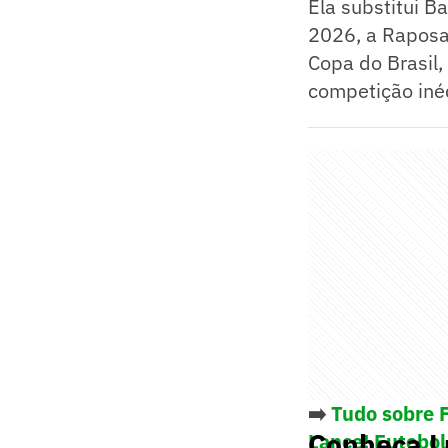
Ela substitui B
2026, a Raposa
Copa do Brasil,
competição inéd
➡️
Tudo sobre 
Conheça Lu
Lance! Futebol