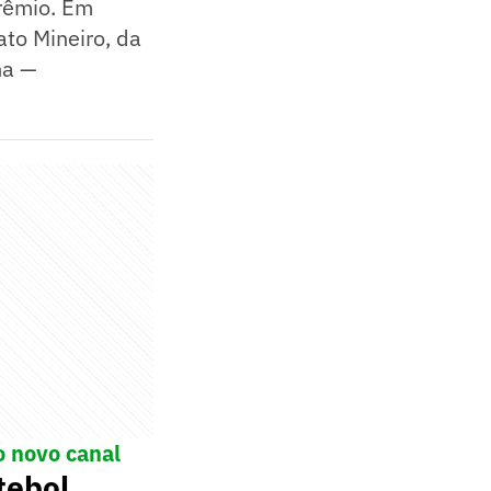
Grêmio. Em
to Mineiro, da
na —
o novo canal
tebol