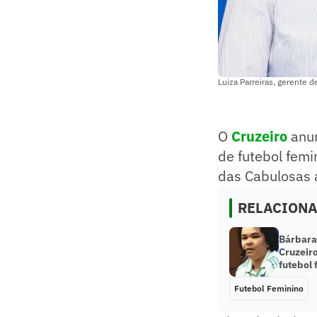
Luiza Parreiras, gerente d
O
Cruzeiro
anun
de futebol femi
das Cabulosas
RELACION
Bárbara
Cruzeiro
futebol
Futebol Feminino