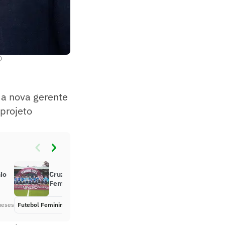
)
 a nova gerente
 projeto
io
Cruzeiro conquista o Mineiro
Feminino pela quarta vez
meses
Futebol Feminino
Há 8 meses