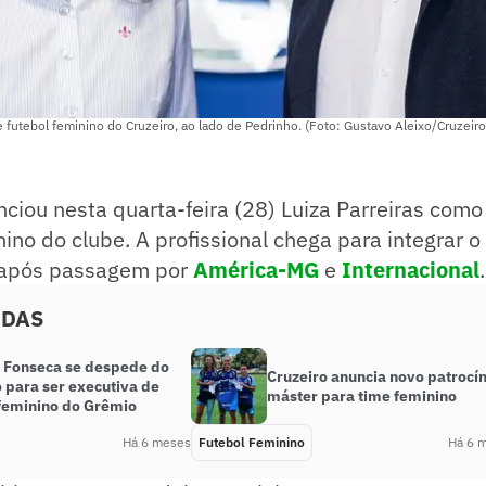
e futebol feminino do Cruzeiro, ao lado de Pedrinho. (Foto: Gustavo Aleixo/Cruzeiro
ciou nesta quarta-feira (28) Luiza Parreiras como
nino do clube. A profissional chega para integrar o
 após passagem por
América-MG
e
Internacional
.
ADAS
 Fonseca se despede do
Cruzeiro anuncia novo patrocín
 para ser executiva de
máster para time feminino
 feminino do Grêmio
Há 6 meses
Futebol Feminino
Há 6 