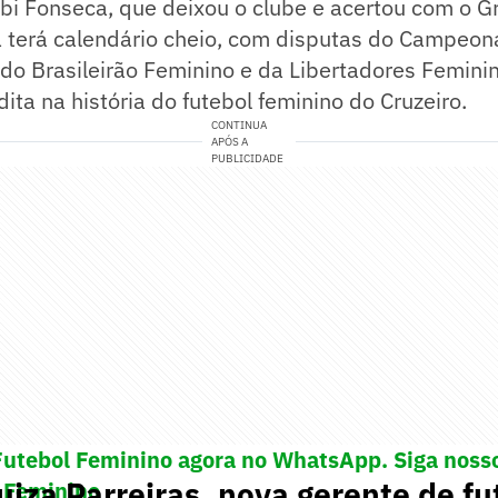
abi Fonseca, que deixou o clube e acertou com o 
 terá calendário cheio, com disputas do Campeona
 do Brasileirão Feminino e da Libertadores Femini
ita na história do futebol feminino do Cruzeiro.
CONTINUA
APÓS A
PUBLICIDADE
Futebol Feminino agora no WhatsApp. Siga noss
iza Parreiras, nova gerente de fu
 Feminino