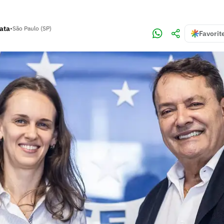
rata
•
São Paulo (SP)
Favorit