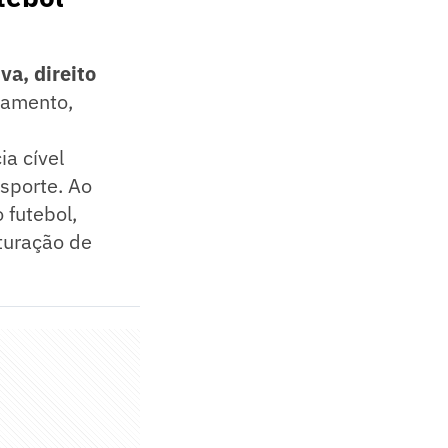
va, direito
jamento,
a cível
Esporte. Ao
 futebol,
uturação de