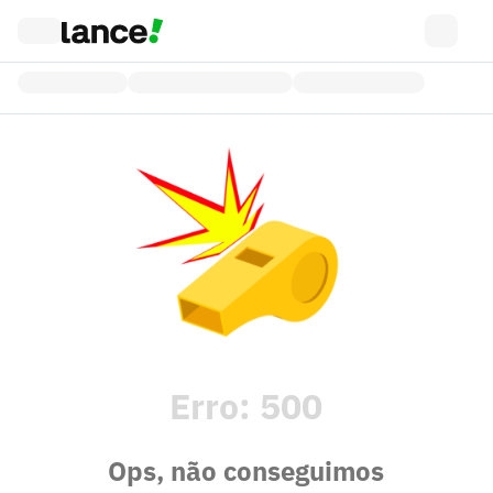
Erro:
500
Ops, não conseguimos