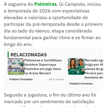
A zagueira do
Palmeiras
, Gi Campiolo, iniciou
a temporada de 2026 com expectativas
elevadas e valorizou a oportunidade de
participar da pré-temporada desde o primeiro
dia ao lado do elenco, etapa considerada
fundamental para ganhar ritmo e se firmar ao
longo do ano.
RELACIONADAS
Palmeiras e Corinthians
Mercado agres
decidem Supercopa
briga por títul
Feminina em jogo único
planos da gest
na Arena Barueri
Pereira para o
feminino do P
Futebol Feminino
Há 6 meses
Futebol Feminino
Segundo a jogadora, o fim do último ano foi
marcado por um sentimento de satisfação