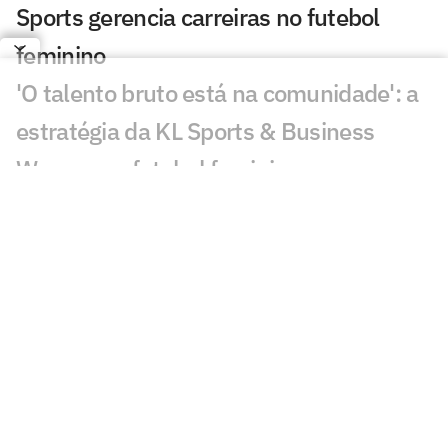
Sports gerencia carreiras no futebol
feminino
'O talento bruto está na comunidade': a
estratégia da KL Sports & Business
Women no futebol feminino
Carol Martins celebra gol em vitória do
Bahia e mira sequência no Brasileirão
Feminino
CBF altera a data dos jogos da Copa do
Brasil Feminina
Flamengo e Maricá negociam parceria
para impulsionar o futebol feminino