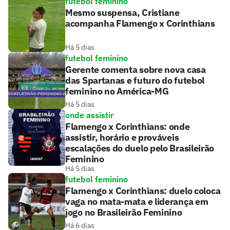
futebol feminino
Mesmo suspensa, Cristiane
acompanha Flamengo x Corinthians
Há 5 dias
futebol feminino
Gerente comenta sobre nova casa
das Spartanas e futuro do futebol
feminino no América-MG
Há 5 dias
onde assistir
Flamengo x Corinthians: onde
assistir, horário e prováveis
escalações do duelo pelo Brasileirão
Feminino
Há 5 dias
futebol feminino
Flamengo x Corinthians: duelo coloca
vaga no mata-mata e liderança em
jogo no Brasileirão Feminino
Há 6 dias