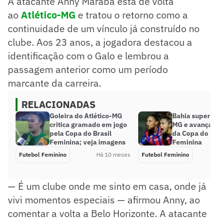
A atacante Anny Marabá está de volta
ao
Atlético-MG
e tratou o retorno como a
continuidade de um vínculo já construído no
clube. Aos 23 anos, a jogadora destacou a
identificação com o Galo e lembrou a
passagem anterior como um período
marcante da carreira.
RELACIONADAS
Goleira do Atlético-MG
Bahia supera o
critica gramado em jogo
MG e avança à
pela Copa do Brasil
da Copa do Br
Feminina; veja imagens
Feminina
Futebol Feminino
Há 10 meses
Futebol Feminino
— É um clube onde me sinto em casa, onde já
vivi momentos especiais — afirmou Anny, ao
comentar a volta a Belo Horizonte. A atacante