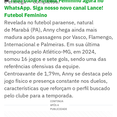
➡️
Tudo sobre Futebol Feminino agora no
e entrega — completou.
WhatsApp. Siga nosso novo canal Lance!
Futebol Feminino
Revelada no futebol paraense, natural
de Marabá (PA), Anny chega ainda mais
madura após passagens por Vasco, Flamengo,
Internacional e Palmeiras. Em sua última
temporada pelo Atlético-MG, em 2024,
somou 16 jogos e sete gols, sendo uma das
referências ofensivas da equipe.
Centroavante de 1,79m, Anny se destaca pelo
jogo físico e presença constante nos duelos,
características que reforçam o perfil buscado
pelo clube para a temporada.
CONTINUA
APÓS A
PUBLICIDADE