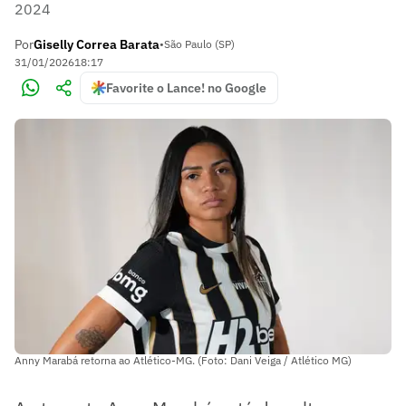
2024
Por
Giselly Correa Barata
•
São Paulo (SP)
31/01/2026
18:17
Favorite o Lance! no Google
Anny Marabá retorna ao Atlético-MG. (Foto: Dani Veiga / Atlético MG)