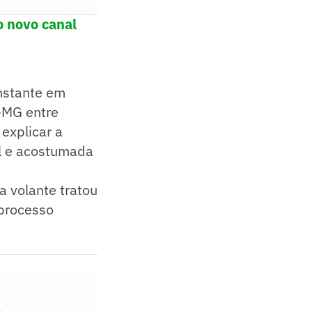
o novo canal
nstante em
-MG entre
 explicar a
al e acostumada
a volante tratou
 processo