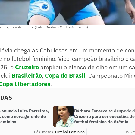
zeiro, durante treino. (Foto: Gustavo Martins/Cruzeiro)
Flávia chega às Cabulosas em um momento de con
e no futebol feminino. Vice-campeão brasileiro e
25, o
Cruzeiro
ampliou o elenco de olho em um ca
nclui
Brasileirão
,
Copa do Brasil
, Campeonato Mine
Copa Libertadores
.
ADAS
 anuncia Luiza Parreiras,
Bárbara Fonseca se despede 
r, como nova gerente de
Cruzeiro para ser executiva de
feminino
futebol feminino do Grêmio
Há 6 meses
Futebol Feminino
Há 6 