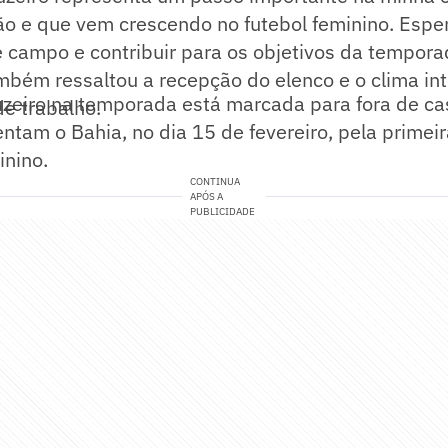
ão e que vem crescendo no futebol feminino. Esper
e campo e contribuir para os objetivos da tempor
mbém ressaltou a recepção do elenco e o clima in
uzeiro na temporada está marcada para fora de ca
de trabalho.
ntam o Bahia, no dia 15 de fevereiro, pela primei
inino.
CONTINUA
APÓS A
PUBLICIDADE