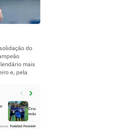
solidação do
 campeão
lendário mais
iro e, pela
do
Cruzeiro anuncia novo patrocínio
máster para time feminino
meses
Futebol Feminino
Há 6 meses