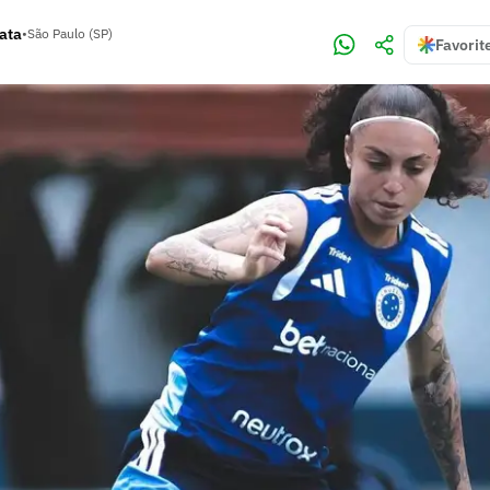
rata
•
São Paulo (SP)
Favorit