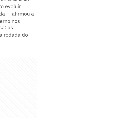
o evoluir
ada — afirmou a
terno nos
sa: as
ra rodada do