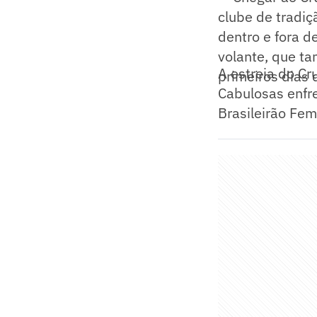
clube de tradiç
dentro e fora d
volante, que ta
A estreia do Cr
primeiros dias 
Cabulosas enfre
Brasileirão Fem