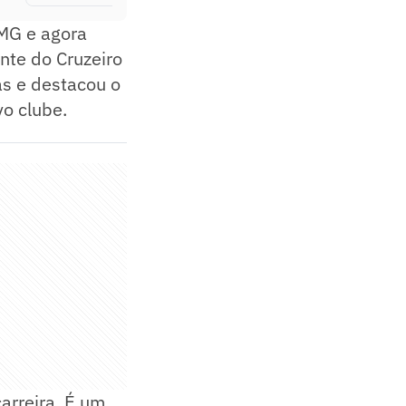
-MG e agora
nte do Cruzeiro
as e destacou o
o clube.
arreira. É um