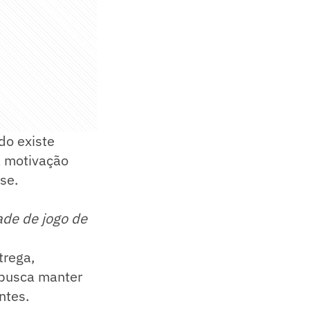
do existe
a motivação
se.
ade de jogo de
trega,
 busca manter
ntes.