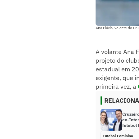
Ana Flávia, volante do Cru
A volante Ana 
projeto do club
estadual em 20
exigente, que i
primeira vez, a
RELACION
Cruzeiro
ex-Inte
futebol 
Futebol Feminino