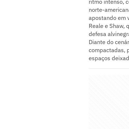
ritmo intenso, 
norte-americana
apostando em v
Reale e Shaw, 
defesa alvinegr
Diante do cená
compactadas, p
espaços deixad