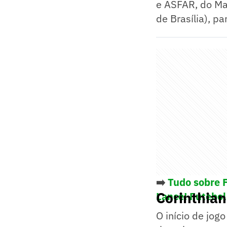
e ASFAR, do Ma
de Brasília), pa
➡️
Tudo sobre 
Corinthian
Lance! Futebol
O início de jog