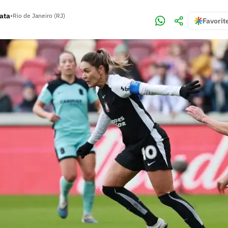
rata
•
Rio de Janeiro (RJ)
Favorit