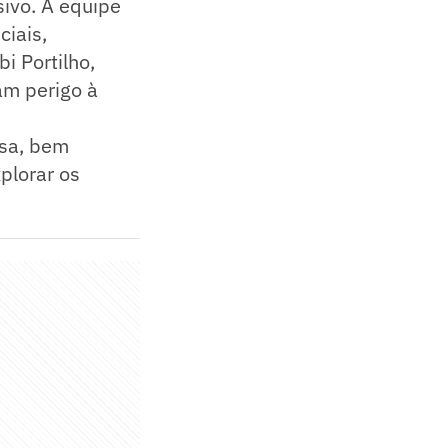
ivo. A equipe
ciais,
i Portilho,
am perigo à
osa, bem
plorar os