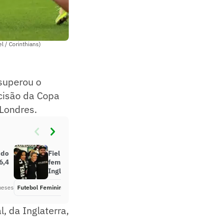
l / Corinthians)
superou o
ecisão da Copa
 Londres.
 do
Fiel Londres recepciona time
6,4
feminino do Corinthians na
Inglaterra
meses
Futebol Feminino
Há 6 meses
, da Inglaterra,