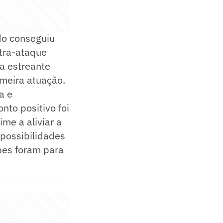
do conseguiu
ntra-ataque
a estreante
imeira atuação.
a e
nto positivo foi
me a aliviar a
 possibilidades
pes foram para