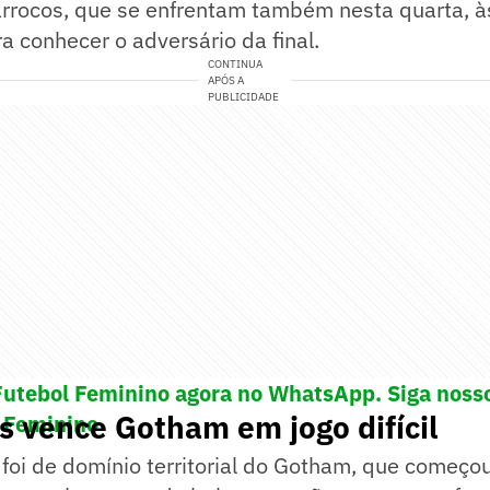
rrocos, que se enfrentam também nesta quarta, às
ra conhecer o adversário da final.
CONTINUA
APÓS A
PUBLICIDADE
Futebol Feminino agora no WhatsApp. Siga noss
s vence Gotham em jogo difícil
 Feminino
o foi de domínio territorial do Gotham, que começo