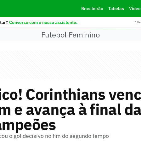
Brasileirão
Tabelas
Vídeo
tar?
Converse com o nosso assistente.
18+ 
Futebol Feminino
ico! Corinthians ven
 e avança à final d
ampeões
cou o gol decisivo no fim do segundo tempo