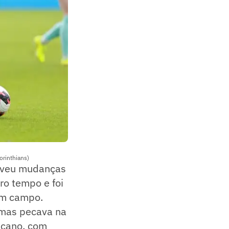
orinthians)
moveu mudanças
ro tempo e foi
em campo.
 mas pecava na
icano, com