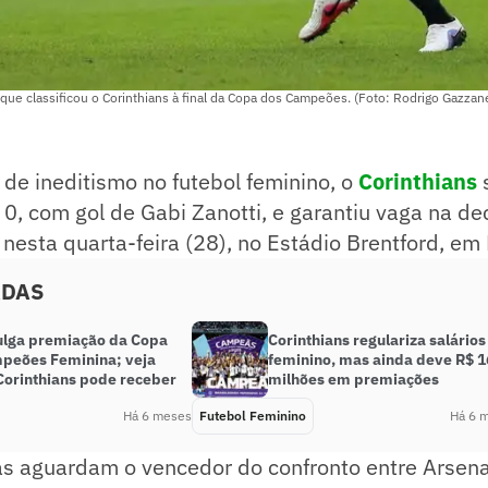
 que classificou o Corinthians à final da Copa dos Campeões. (Foto: Rodrigo Gazzane
e ineditismo no futebol feminino, o
Corinthians
0, com gol de Gabi Zanotti, e garantiu vaga na d
esta quarta-feira (28), no Estádio Brentford, em
ADAS
vulga premiação da Copa
Corinthians regulariza salários
peões Feminina; veja
feminino, mas ainda deve R$ 1
Corinthians pode receber
milhões em premiações
Há 6 meses
Futebol Feminino
Há 6 
s aguardam o vencedor do confronto entre Arsenal