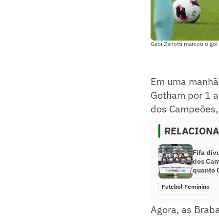
Gabi Zanotti marcou o gol
Em uma manhã d
Gotham por 1 a 
dos Campeões, n
RELACION
Fifa di
dos Cam
quanto 
Futebol Feminino
Agora, as Braba