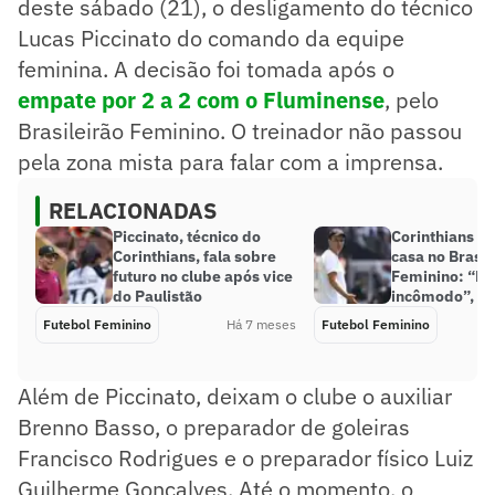
deste sábado (21), o desligamento do técnico
Lucas Piccinato do comando da equipe
feminina. A decisão foi tomada após o
empate por 2 a 2 com o Fluminense
, pelo
Brasileirão Feminino. O treinador não passou
pela zona mista para falar com a imprensa.
RELACIONADAS
Piccinato, técnico do
Corinthians é
Corinthians, fala sobre
casa no Brasil
futuro no clube após vice
Feminino: “En
do Paulistão
incômodo”, diz
Futebol Feminino
Há 7 meses
Futebol Feminino
Além de Piccinato, deixam o clube o auxiliar
Brenno Basso, o preparador de goleiras
Francisco Rodrigues e o preparador físico Luiz
Guilherme Gonçalves. Até o momento, o