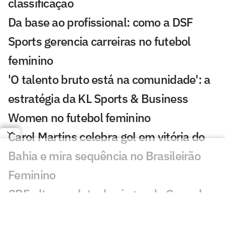
classificação
Da base ao profissional: como a DSF
Sports gerencia carreiras no futebol
feminino
'O talento bruto está na comunidade': a
estratégia da KL Sports & Business
Women no futebol feminino
Carol Martins celebra gol em vitória do
Bahia e mira sequência no Brasileirão
Feminino
CBF altera a data dos jogos da Copa do
Brasil Feminina