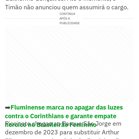
Timão não anunciou quem assumirá o cargo.
CONTINUA
APÓS A
PUBLICIDADE
➡️
Fluminense marca no apagar das luzes
contra o Corinthians e garante empate
Piccinato chegou ao Parque São Jorge em
heroico no Brasileirão Feminino
dezembro de 2023 para substituir Arthur