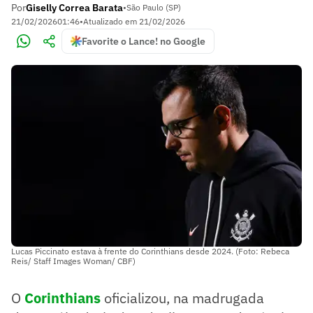
Por
Giselly Correa Barata
•
São Paulo (SP)
21/02/2026
01:46
•
Atualizado em
21/02/2026
Favorite o Lance! no Google
Lucas Piccinato estava à frente do Corinthians desde 2024. (Foto: Rebeca
Reis/ Staff Images Woman/ CBF)
O
Corinthians
oficializou, na madrugada