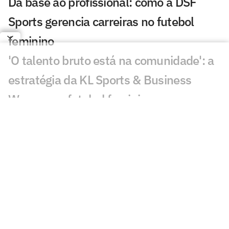
Da base ao profissional: como a DSF
Sports gerencia carreiras no futebol
feminino
'O talento bruto está na comunidade': a
estratégia da KL Sports & Business
Women no futebol feminino
Carol Martins celebra gol em vitória do
Bahia e mira sequência no Brasileirão
Feminino
CBF altera a data dos jogos da Copa do
Brasil Feminina
Flamengo e Maricá negociam parceria