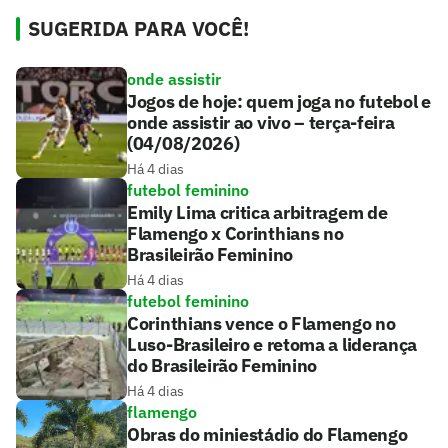
SUGERIDA PARA VOCÊ!
onde assistir
Jogos de hoje: quem joga no futebol e
onde assistir ao vivo – terça-feira
(04/08/2026)
Há 4 dias
futebol feminino
Emily Lima critica arbitragem de
Flamengo x Corinthians no
Brasileirão Feminino
Há 4 dias
futebol feminino
Corinthians vence o Flamengo no
Luso-Brasileiro e retoma a liderança
do Brasileirão Feminino
Há 4 dias
flamengo
Obras do miniestádio do Flamengo