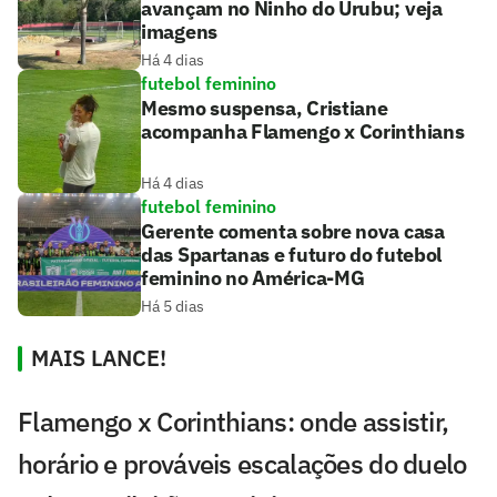
avançam no Ninho do Urubu; veja
imagens
Há 4 dias
futebol feminino
Mesmo suspensa, Cristiane
acompanha Flamengo x Corinthians
Há 4 dias
futebol feminino
Gerente comenta sobre nova casa
das Spartanas e futuro do futebol
feminino no América-MG
Há 5 dias
MAIS LANCE!
Flamengo x Corinthians: onde assistir,
horário e prováveis escalações do duelo