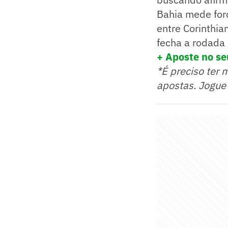
Bahia mede forç
entre Corinthia
fecha a rodada
+ Aposte no se
*É preciso ter 
apostas. Jogue