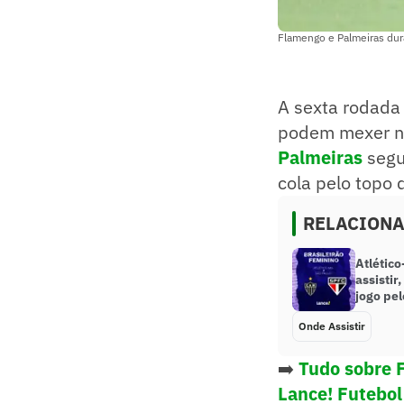
Flamengo e Palmeiras dur
A sexta rodada
podem mexer na
Palmeiras
segu
cola pelo topo 
RELACION
Atlétic
assistir
jogo pel
Onde Assistir
➡️
Tudo sobre 
Lance! Futebol