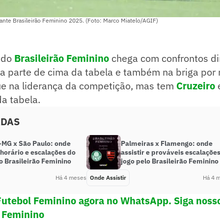
ante Brasileirão Feminino 2025. (Foto: Marco Miatelo/AGIF)
 do
Brasileirão Feminino
chega com confrontos di
 parte de cima da tabela e também na briga por 
e na liderança da competição, mas tem
Cruzeiro
da tabela.
ADAS
o-MG x São Paulo: onde
Palmeiras x Flamengo: onde
, horário e escalações do
assistir e prováveis escalaçõe
o Brasileirão Feminino
jogo pelo Brasileirão Feminino
Há 4 meses
Onde Assistir
Há 4 
Futebol Feminino agora no WhatsApp. Siga noss
 Feminino