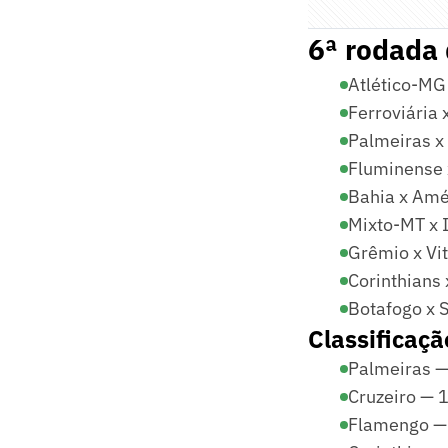
6ª rodada 
Atlético-MG
Ferroviária 
Palmeiras x
Fluminense 
Bahia x Amé
Mixto-MT x 
Grêmio x Vi
Corinthians
Botafogo x 
Classificaçã
Palmeiras — 
Cruzeiro — 1
Flamengo — 1