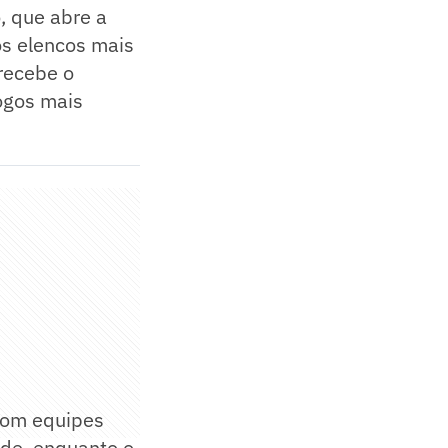
o, que abre a
os elencos mais
 recebe o
ogos mais
com equipes
ude, enquanto o