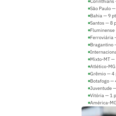
Corinthians 
São Paulo — 
Bahia — 9 pt
Santos — 8 p
Fluminense —
Ferroviária —
Bragantino —
Internaciona
Mixto-MT — 5
Atlético-MG 
Grêmio — 4 p
Botafogo — 4
Juventude — 
Vitória — 1 p
América-MG —