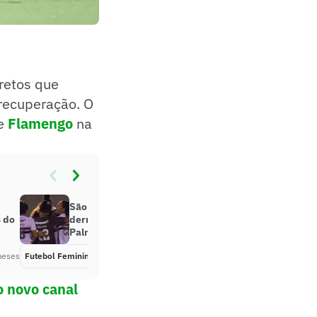
retos que
recuperação. O
e
Flamengo
na
São Paulo vence por 3 a 0 e
s do
derruba invencibilidade do
Palmeiras no Brasileirão Feminino
meses
Futebol Feminino
Há 4 meses
o novo canal