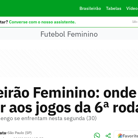
Brasileirão
Tabelas
Vídeo
tar?
Converse com o nosso assistente.
18+ 
Futebol Feminino
eirão Feminino: onde
ir aos jogos da 6ª ro
engo se enfrentam nesta segunda (30)
rata
•
São Paulo (SP)
Favorit