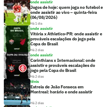
onde assistir
Jogos de hoje: quem joga no futebol e
onde assistir ao vivo – quinta-feira
(06/08/2026)
Há 1 dia
onde assistir
Vitória x Athletico-PR: onde assistir e
prováveis escalações do jogo pela
Copa do Brasil
Há 2 dias
onde assistir
Corinthians x Internacional: onde
assistir e prováveis escalações do
jogo pela Copa do Brasil
Há 2 dias
tênis
Estreia de João Fonseca em
Montreal: horário e onde assistir
Há 2 dias