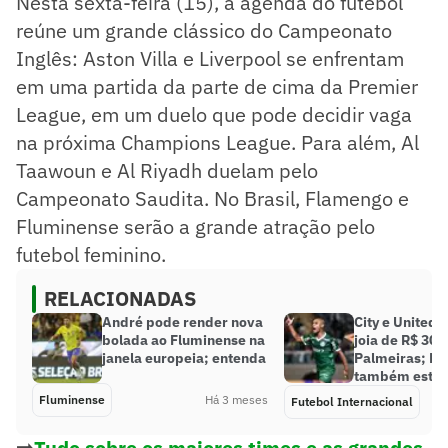
Nesta sexta-feira (15), a agenda do futebol
reúne um grande clássico do Campeonato
Inglês: Aston Villa e Liverpool se enfrentam
em uma partida da parte de cima da Premier
League, em um duelo que pode decidir vaga
na próxima Champions League. Para além, Al
Taawoun e Al Riyadh duelam pelo
Campeonato Saudita. No Brasil, Flamengo e
Fluminense serão a grande atração pelo
futebol feminino.
RELACIONADAS
André pode render nova
City e United
bolada ao Fluminense na
joia de R$ 300
janela europeia; entenda
Palmeiras; Ba
também está n
Fluminense
Há 3 meses
Futebol Internacional