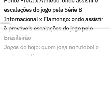
Ponte Preta x Athletic: onde assistir e
escalações do jogo pela Série B
Internacional x Flamengo: onde assistir
e prováveis escalações do jogo pelo
Brasileirão
Jogos de hoje: quem joga no futebol e
onde assistir ao vivo – terça
(28/07/2026)
Santos x Universidad Central (VEN):
onde assistir, horário e escalação pela
Sul-Americana
Jogos de hoje: quem joga no futebol e