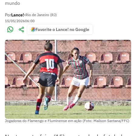
mundo
Por
Lance!
•
Rio de Janeiro (RJ)
15/05/2026
06:00
Favorite o Lance! no Google
Jogadoras do Flamengo e Fluminense em ação (Foto: Mailson Santana/FFC)