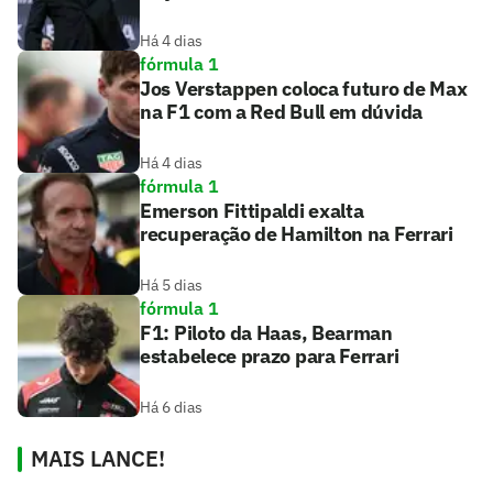
Há 4 dias
fórmula 1
Jos Verstappen coloca futuro de Max
na F1 com a Red Bull em dúvida
Há 4 dias
fórmula 1
Emerson Fittipaldi exalta
recuperação de Hamilton na Ferrari
Há 5 dias
fórmula 1
F1: Piloto da Haas, Bearman
estabelece prazo para Ferrari
Há 6 dias
MAIS LANCE!