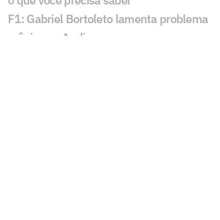
o que você precisa saber
F1: Gabriel Bortoleto lamenta problema
crônico na Audi
Rivais de Rafa Câmara por vaga na F1
correm no GP da Hungria
Áudio vazado mostra ataque de piloto
da F1: 'Inacreditável pra c***'
Brasileiro será reserva na Fórmula 1 em
2027, indica jornalista
Bortoleto entra no top 3 do ranking do
GP da Bélgica
Bortoleto recebe elogios da Audi após