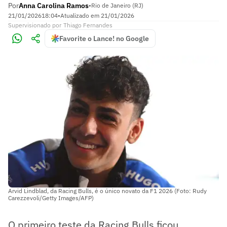
Por
Anna Carolina Ramos
•
Rio de Janeiro (RJ)
21/01/2026
18:04
•
Atualizado em
21/01/2026
Supervisionado
por
Thiago Fernandes
Favorite o Lance! no Google
Arvid Lindblad, da Racing Bulls, é o único novato da F1 2026 (Foto: Rudy
Carezzevoli/Getty Images/AFP)
O primeiro teste da Racing Bulls ficou