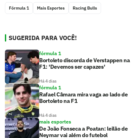
Fórmula 1
Mais Esportes
Racing Bulls
SUGERIDA PARA VOCÊ!
fórmula 1
Bortoleto discorda de Verstappen na
F1: 'Devemos ser capazes'
Há 4 dias
fórmula 1
Rafael Câmara mira vaga ao lado de
Bortoleto na F1
Há 4 dias
mais esportes
De João Fonseca a Poatan: leilão de
Neymar vai além do futebol