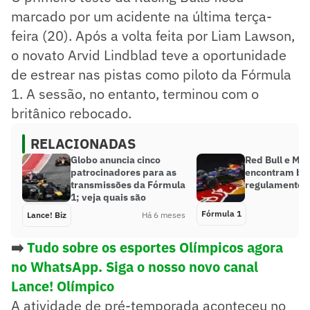
marcado por um acidente na última terça-
feira (20). Após a volta feita por Liam Lawson,
o novato Arvid Lindblad teve a oportunidade
de estrear nas pistas como piloto da Fórmula
1. A sessão, no entanto, terminou com o
britânico rebocado.
RELACIONADAS
Globo anuncia cinco
Red Bull e Me
patrocinadores para as
encontram br
transmissões da Fórmula
regulamento 
1; veja quais são
Fórmula 1
Lance! Biz
Há 6 meses
➡️
Tudo sobre os esportes Olímpicos agora
no WhatsApp. Siga o nosso novo canal
Lance! Olímpico
A atividade de pré-temporada aconteceu no