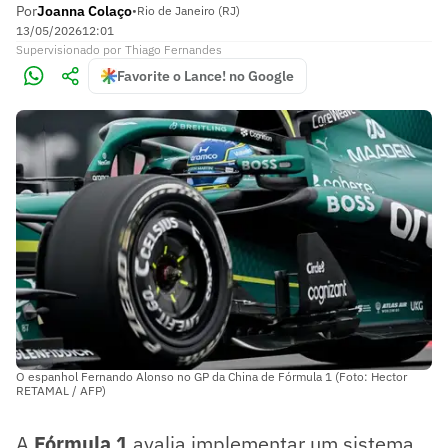
Por
Joanna Colaço
•
Rio de Janeiro (RJ)
13/05/2026
12:01
Supervisionado
por
Thiago Fernandes
Favorite o Lance! no Google
O espanhol Fernando Alonso no GP da China de Fórmula 1 (Foto: Hector
RETAMAL / AFP)
A
Fórmula 1
avalia implementar um sistema