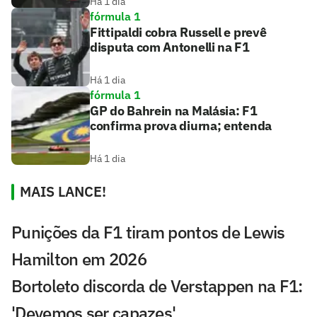
Há 1 dia
fórmula 1
Fittipaldi cobra Russell e prevê
disputa com Antonelli na F1
Há 1 dia
fórmula 1
GP do Bahrein na Malásia: F1
confirma prova diurna; entenda
Há 1 dia
MAIS LANCE!
Punições da F1 tiram pontos de Lewis
Hamilton em 2026
Bortoleto discorda de Verstappen na F1:
'Devemos ser capazes'