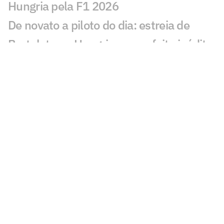
Hungria pela F1 2026
De novato a piloto do dia: estreia de
Bortoleto na Hungria marca feito inédito
Domínio na F1 transforma Hungria em
segunda casa de Hamilton
Norris supera Hamilton e lidera treino
livre 3 na Hungria pela F1 2026
Fórmula 1 hoje: horários e onde assistir
ao GP da Hungria neste sábado (25)
F1: Kimi Antonelli trava batalha judicial
com ex-empresário
FIA admite que deveria ter punido