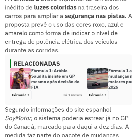
inédito de
luzes coloridas
na traseira dos
carros para ampliar a
segurança nas pistas.
A
proposta prevê o uso das cores roxo, azul e
amarelo como forma de indicar o nível de
entrega de potência elétrica dos veículos
durante as corridas.
RELACIONADAS
Fórmula 1: Arábia
Fórmula 1 anu
Saudita insiste em GP
mudanças no 
mesmo após decisão da
motores para
FIA
2026
Fórmula 1
Há 3 meses
Fórmula 1
Segundo informações do site espanhol
SoyMotor
, o sistema poderia estrear já no GP
do Canadá, marcado para daqui a dez dias. A
medida faz parte do pacote de mudanças