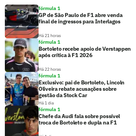
fórmula 1
GP de São Paulo de F1 abre venda
final de ingressos para Interlagos
Há 21 horas
fórmula 1
Bortoleto recebe apoio de Verstappen
após crítica à F1 2026
Há 22 horas
fórmula 1
Exclusivo: pai de Bortoleto, Lincoln
Oliveira rebate acusações sobre
gestão da Stock Car
Há 1 dia
fórmula 1
Chefe da Audi fala sobre possível
troca de Bortoleto e dupla na F1