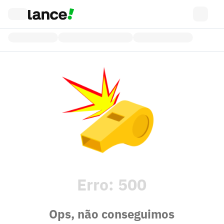
Erro:
500
Ops, não conseguimos