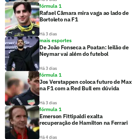
fórmula 1
Rafael Câmara mira vaga ao lado de
Bortoleto na F1
Há 3 dias
mais esportes
De João Fonseca a Poatan: leilão de
Neymar vai além do futebol
Há 3 dias
fórmula 1
Jos Verstappen coloca futuro de Max
na F1 com a Red Bull em dúvida
Há 3 dias
fórmula 1
Emerson Fittipaldi exalta
recuperação de Hamilton na Ferrari
Há 4 dias