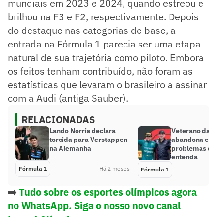
mundiais em 2023 e 2024, quando estreou e
brilhou na F3 e F2, respectivamente. Depois
do destaque nas categorias de base, a
entrada na Fórmula 1 parecia ser uma etapa
natural de sua trajetória como piloto. Embora
os feitos tenham contribuído, não foram as
estatísticas que levaram o brasileiro a assinar
com a Audi (antiga Sauber).
RELACIONADAS
Lando Norris declara
Veterano da F
torcida para Verstappen
abandona eta
na Alemanha
problemas de
entenda
Fórmula 1
Há 2 meses
Fórmula 1
➡️
Tudo sobre os esportes olímpicos agora
no WhatsApp. Siga o nosso novo canal