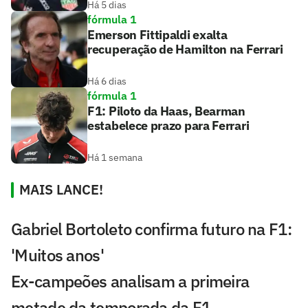
Há 5 dias
fórmula 1
Emerson Fittipaldi exalta
recuperação de Hamilton na Ferrari
Há 6 dias
fórmula 1
F1: Piloto da Haas, Bearman
estabelece prazo para Ferrari
Há 1 semana
MAIS LANCE!
Gabriel Bortoleto confirma futuro na F1:
'Muitos anos'
Ex-campeões analisam a primeira
metade da temporada da F1