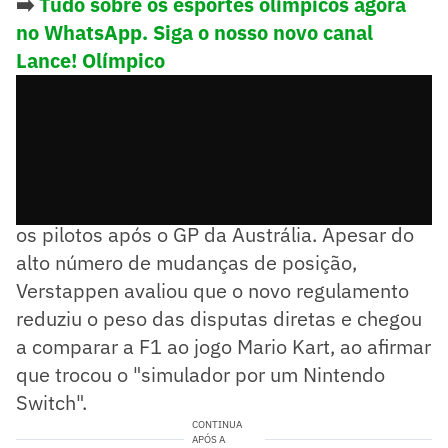
➡️
Tudo sobre os esportes olímpicos agora
no WhatsApp. Siga o nosso novo canal
Lance! Olímpico
As ultrapassagens viraram tema central entre
os pilotos após o GP da Austrália. Apesar do
alto número de mudanças de posição,
Verstappen avaliou que o novo regulamento
reduziu o peso das disputas diretas e chegou
a comparar a F1 ao jogo Mario Kart, ao afirmar
que trocou o "simulador por um Nintendo
Switch".
CONTINUA
APÓS A