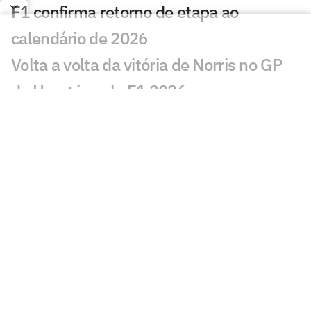
F1 confirma retorno de etapa ao
calendário de 2026
Volta a volta da vitória de Norris no GP
da Hungria pela F1 2026
Exclusivo: Felipe Massa relembra
acidente 'da mola' que mudou sua vida
na F1
Fórmula 1 hoje: horários e onde assistir
ao GP da Hungria neste domingo (26)
GP da Hungria: saiba como ficou o grid
de largada da corrida na F1
Hamilton e Antonelli são punidos pela