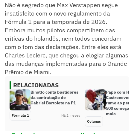
Não é segredo que Max Verstappen segue
insatisfeito com o novo regulamento da
Fórmula 1 para a temporada de 2026.
Embora muitos pilotos compartilhem das
críticas do holandês, nem todos concordam
com o tom das declarações. Entre eles está
Charles Leclerc, que chegou a elogiar algumas
das mudanças implementadas para o Grande
Prêmio de Miami.
RELACIONADAS
Binotto conta bastidores
Papo com Hel
da contratação de
Castroneves: 
Gabriel Bortoleto na F1
rumo ao penta
500 começa di
maio
Fórmula 1
Há 2 meses
Colunas