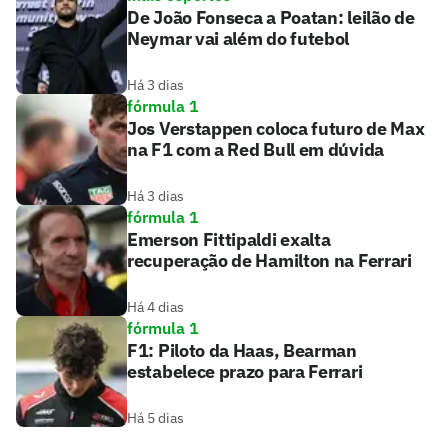
De João Fonseca a Poatan: leilão de
Neymar vai além do futebol
Há 3 dias
fórmula 1
Jos Verstappen coloca futuro de Max
na F1 com a Red Bull em dúvida
Há 3 dias
fórmula 1
Emerson Fittipaldi exalta
recuperação de Hamilton na Ferrari
Há 4 dias
fórmula 1
F1: Piloto da Haas, Bearman
estabelece prazo para Ferrari
Há 5 dias