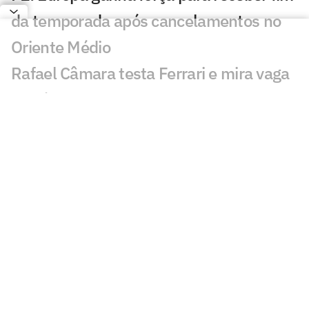
da temporada após cancelamentos no
Oriente Médio
Rafael Câmara testa Ferrari e mira vaga
na Fórmula 1 em 2027
Bortoleto é destaque em teste da Pirelli
após GP da Hungria
Presidente da Tchéquia é fotógrafo da
Fórmula 1 nas horas vagas
Opinião: com Bortoleto, novatos
sobressaem em disputas internas na F1
Chefe da Mercedes vê líder Antonelli