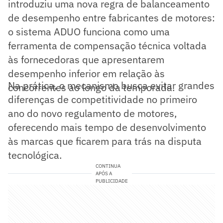
introduziu uma nova regra de balanceamento
de desempenho entre fabricantes de motores:
o sistema ADUO funciona como uma
ferramenta de compensação técnica voltada
às fornecedoras que apresentarem
desempenho inferior em relação às
Na prática, o mecanismo busca evitar grandes
concorrentes ao longo da temporada.
diferenças de competitividade no primeiro
ano do novo regulamento de motores,
oferecendo mais tempo de desenvolvimento
às marcas que ficarem para trás na disputa
tecnológica.
CONTINUA
APÓS A
PUBLICIDADE