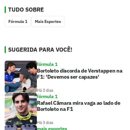
TUDO SOBRE
Fórmula 1
Mais Esportes
SUGERIDA PARA VOCÊ!
fórmula 1
Bortoleto discorda de Verstappen na
F1: 'Devemos ser capazes'
Há 3 dias
fórmula 1
Rafael Câmara mira vaga ao lado de
Bortoleto na F1
Há 3 dias
mais esportes