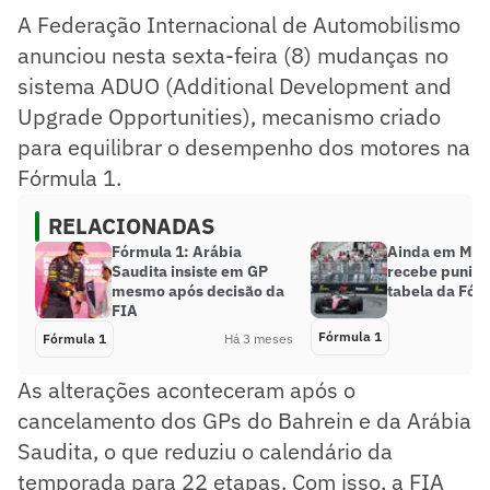
A Federação Internacional de Automobilismo
anunciou nesta sexta-feira (8) mudanças no
sistema ADUO (Additional Development and
Upgrade Opportunities), mecanismo criado
para equilibrar o desempenho dos motores na
Fórmula 1.
RELACIONADAS
Fórmula 1: Arábia
Ainda em Miam
Saudita insiste em GP
recebe punição
mesmo após decisão da
tabela da Fór
FIA
Fórmula 1
Fórmula 1
Há 3 meses
As alterações aconteceram após o
cancelamento dos GPs do Bahrein e da Arábia
Saudita, o que reduziu o calendário da
temporada para 22 etapas. Com isso, a FIA