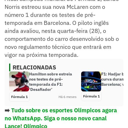
Norris estreou sua nova McLaren com o
número 1 durante os testes de pré-
temporada em Barcelona. O piloto inglês
ainda avaliou, nesta quarta-feira (28), o
comportamento do carro desenvolvido sob o
novo regulamento técnico que entrará em
vigor na próxima temporada.
RELACIONADAS
Hamilton sobre estreia
F1: Hadjar bat
nos testes de pré-
curva durante
temporada da F1:
Barcelona; ve
‘Desafiador’
Fórmula 1
Fórmula 1
Há 6 meses
➡️
Tudo sobre os esportes Olímpicos agora
no WhatsApp. Siga o nosso novo canal
Lance! Olímpico