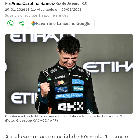
Por
Anna Carolina Ramos
•
Rio de Janeiro (RJ)
29/01/2026
18:11
•
Atualizado em
29/01/2026
Supervisionado
por
Thiago Fernandes
Favorite o Lance! no Google
O britânico Lando Norris comemora o título da temporada da Fórmula 1
(Foto: Giuseppe CACACE / AFP)
Atual campeão mundial de Fórmula 1, Lando