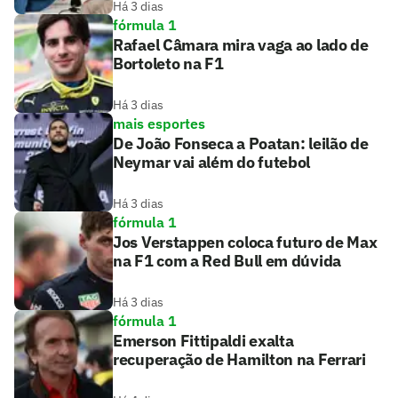
Há 3 dias
fórmula 1
Rafael Câmara mira vaga ao lado de
Bortoleto na F1
Há 3 dias
mais esportes
De João Fonseca a Poatan: leilão de
Neymar vai além do futebol
Há 3 dias
fórmula 1
Jos Verstappen coloca futuro de Max
na F1 com a Red Bull em dúvida
Há 3 dias
fórmula 1
Emerson Fittipaldi exalta
recuperação de Hamilton na Ferrari