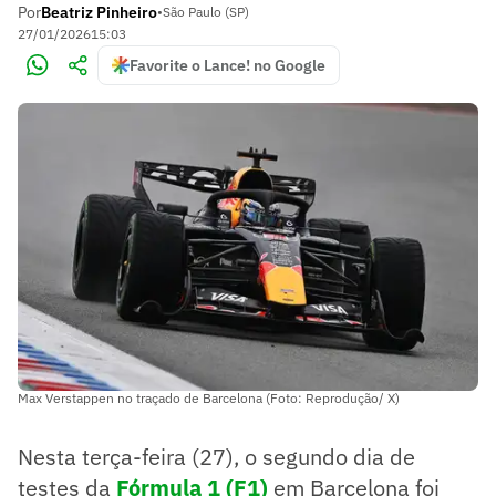
Por
Beatriz Pinheiro
•
São Paulo (SP)
27/01/2026
15:03
Favorite o Lance! no Google
Max Verstappen no traçado de Barcelona (Foto: Reprodução/ X)
Nesta terça-feira (27), o segundo dia de
testes da
Fórmula 1 (F1)
em Barcelona foi