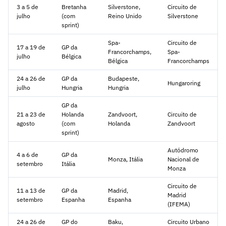
3 a 5 de
Bretanha
Silverstone,
Circuito de
julho
(com
Reino Unido
Silverstone
sprint)
Spa-
Circuito de
17 a 19 de
GP da
Francorchamps,
Spa-
julho
Bélgica
Bélgica
Francorchamps
24 a 26 de
GP da
Budapeste,
Hungaroring
julho
Hungria
Hungria
GP da
21 a 23 de
Holanda
Zandvoort,
Circuito de
agosto
(com
Holanda
Zandvoort
sprint)
Autódromo
4 a 6 de
GP da
Monza, Itália
Nacional de
setembro
Itália
Monza
Circuito de
11 a 13 de
GP da
Madrid,
Madrid
setembro
Espanha
Espanha
(IFEMA)
24 a 26 de
GP do
Baku,
Circuito Urbano