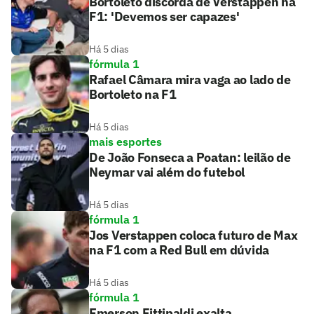
Bortoleto discorda de Verstappen na
F1: 'Devemos ser capazes'
Há 5 dias
fórmula 1
Rafael Câmara mira vaga ao lado de
Bortoleto na F1
Há 5 dias
mais esportes
De João Fonseca a Poatan: leilão de
Neymar vai além do futebol
Há 5 dias
fórmula 1
Jos Verstappen coloca futuro de Max
na F1 com a Red Bull em dúvida
Há 5 dias
fórmula 1
Emerson Fittipaldi exalta