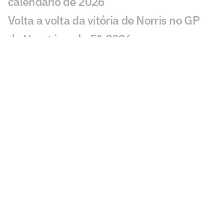
calendário de 2026
Volta a volta da vitória de Norris no GP
da Hungria pela F1 2026
Exclusivo: Felipe Massa relembra
acidente 'da mola' que mudou sua vida
na F1
Fórmula 1 hoje: horários e onde assistir
ao GP da Hungria neste domingo (26)
GP da Hungria: saiba como ficou o grid
de largada da corrida na F1
Hamilton e Antonelli são punidos pela
F1 e despencam no grid do GP da