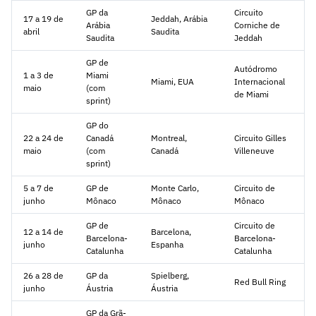
GP da
Circuito
17 a 19 de
Jeddah, Arábia
Arábia
Corniche de
abril
Saudita
Saudita
Jeddah
GP de
Autódromo
1 a 3 de
Miami
Miami, EUA
Internacional
maio
(com
de Miami
sprint)
GP do
22 a 24 de
Canadá
Montreal,
Circuito Gilles
maio
(com
Canadá
Villeneuve
sprint)
5 a 7 de
GP de
Monte Carlo,
Circuito de
junho
Mônaco
Mônaco
Mônaco
GP de
Circuito de
12 a 14 de
Barcelona,
Barcelona-
Barcelona-
junho
Espanha
Catalunha
Catalunha
26 a 28 de
GP da
Spielberg,
Red Bull Ring
junho
Áustria
Áustria
GP da Grã-