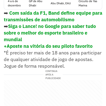
4 a 6 de
GP de Abu
Circuito de Yas
Abu Dhabi, EAU
dezembro
Dhabi
Marina
➡️
Com saída da F1, Band define equipe para
transmissões de automobilismo
➡️
Siga o Lance! no Google para saber tudo
sobre o melhor do esporte brasileiro e
mundial
+Aposte na vitória do seu piloto favorit
o
*É preciso ter mais de 18 anos para participar
de qualquer atividade de jogo de apostas.
Jogue de forma responsável.
CONTINUA
APÓS A
PUBLICIDADE