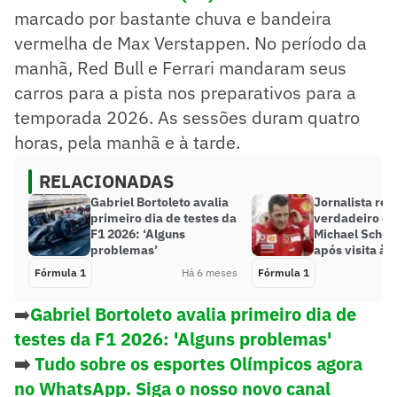
marcado por bastante chuva e bandeira
vermelha de Max Verstappen. No período da
manhã, Red Bull e Ferrari mandaram seus
carros para a pista nos preparativos para a
temporada 2026. As sessões duram quatro
horas, pela manhã e à tarde.
RELACIONADAS
Gabriel Bortoleto avalia
Jornalista rev
primeiro dia de testes da
verdadeiro es
F1 2026: ‘Alguns
Michael Schu
problemas’
após visita à
Fórmula 1
Há 6 meses
Fórmula 1
➡️
Gabriel Bortoleto avalia primeiro dia de
testes da F1 2026: 'Alguns problemas'
➡️
Tudo sobre os esportes Olímpicos agora
no WhatsApp. Siga o nosso novo canal