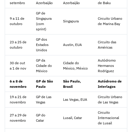
setembro
Azerbaijão
Azerbaijão
de Baku
GP de
9 a 11 de
Singapura
Circuito Urbano
Singapura
outubro
(com
de Marina Bay
sprint)
GP dos
23 a 25 de
Circuito das
Estados
Austin, EUA
outubro
Américas
Unidos
GP da
Autódromo
30 de out
Cidade do
Cidade do
Hermanos
a 1 de nov
México, México
México
Rodríguez
6 a 8 de
GP de São
São Paulo,
Autódromo de
novembro
Paulo
Brasil
Interlagos
19 a 21 de
GP de Las
Circuito Urbano
Las Vegas, EUA
novembro
Vegas
de Las Vegas
Circuito
27 a 29 de
GP do
Lusail, Catar
Internacional
novembro
Catar
de Lusail