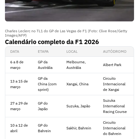
Charles Leclerc no TL1 do GP de Las Vegas de F1 (Foto: Clive Rose/Getty
Images/AFP)
Calendário completo da F1 2026
DATA
ETAPA
LOCAL
AUTÓDROMO
6 a 8 de
GP da
Melbourne,
Albert Park
março
Austrália
Austrália
GP da
Circuito
13 a 15 de
China (com
Xangai, China
Internacional
março
sprint)
de Xangai
Suzuka
27 a 29 de
GP do
Suzuka, Japão
International
março
Japão
Racing Course
Circuito
10 a 12 de
GP do
Sakhir, Bahrein
Internacional
abril
Bahrein
do Bahrein