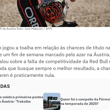
 da Áustria (foto: Jure Makovec / AFP)
jogou a toalha em relação às chances de título n
e um fim de semana marcado pelo azar na Áustria,
lou sobre a falta de competitividade da Red Bull
inda que busque sempre o melhor resultado, a cha
aren é praticamente nula.
ADAS
to celebra primeiros pontos
Quem foi o campeão da Fórmul
 Áustria: ‘Trabalho
na temporada de 2025?