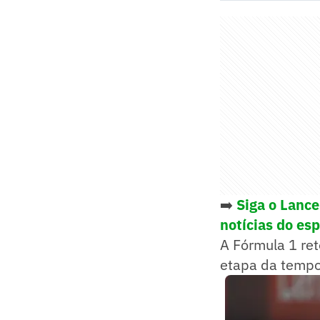
➡️
Siga o Lanc
notícias do es
A Fórmula 1 ret
etapa da temp