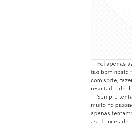
— Foi apenas az
tão bom neste 
com sorte, faze
resultado ideal
— Sempre tenta
muito no passad
apenas tentamo
as chances de t