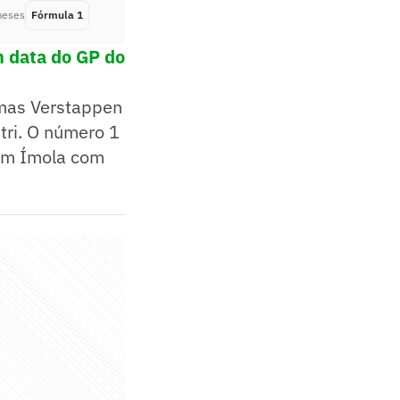
meses
Fórmula 1
Há 1 ano
m data do GP do
mas Verstappen
tri. O número 1
 em Ímola com