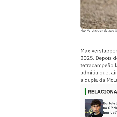
Max Verstappen deixa o GP
Max Verstappen 
2025. Depois d
tetracampeão fa
admitiu que, a
a dupla da McL
RELACION
Bortole
no GP da
incrível’