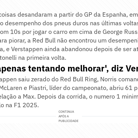
 coisas desandaram a partir do GP da Espanha, e
 o desempenho dos pneus duros nas últimas voltas
 com 10s por jogar o carro em cima de George Rus
ra piorar, a Red Bull não encontrou um desempenh
ia, e Verstappen ainda abandonou depois de ser a
onelli na primeira volta.
penas tentando melhorar', diz Ve
appen saiu zerado do Red Bull Ring, Norris coman
cLaren e Piastri, líder do campeonato, abriu 61 
lação a Max. Depois da corrida, o numero 1 minim
lo na F1 2025.
CONTINUA
APÓS A
PUBLICIDADE