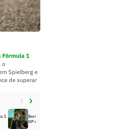
a
Fórmula 1
 o
 em Spielberg e
nce de superar
a 1
Bortoleto faz marcos históricos no
GP da Áustria de F1; veja quais