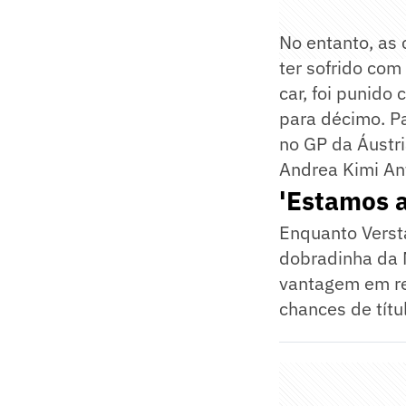
No entanto, as
ter sofrido com
car, foi punido
para décimo. Pa
no GP da Áustr
Andrea Kimi Ant
'Estamos a
Enquanto Verst
dobradinha da M
vantagem em re
chances de títu