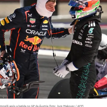
onelli após a batida no GP da Áustria (foto: Jure Makovec / AFP)