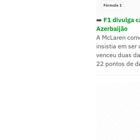
Fórmula 1
➡️
F1 divulga 
Azerbaijão
A McLaren come
insistia em ser
venceu duas da
22 pontos de d