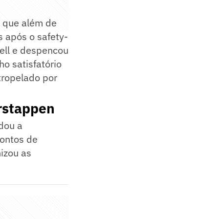
m que além de
 após o safety-
sell e despencou
o satisfatório
tropelado por
rstappen
dou a
pontos de
izou as