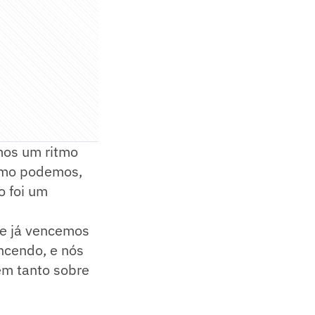
emos um ritmo
omo podemos,
o foi um
e já vencemos
ncendo, e nós
em tanto sobre