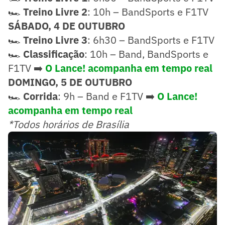
🏎️
Treino Livre 2
: 10h – BandSports e F1TV
SÁBADO, 4 DE OUTUBRO
🏎️
Treino Livre 3
: 6h30 – BandSports e F1TV
🏎️
Classificação
: 10h – Band, BandSports e
F1TV ➡️
O Lance! acompanha em tempo real
DOMINGO,
5 DE OUTUBRO
🏎️
Corrida
: 9h – Band e F1TV ➡️
O Lance!
acompanha em tempo real
*Todos horários de Brasília