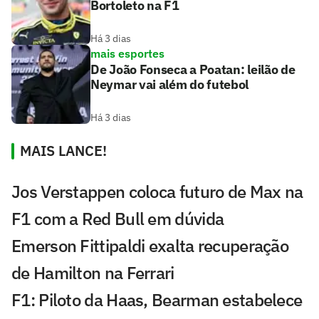
Bortoleto na F1
Há 3 dias
mais esportes
De João Fonseca a Poatan: leilão de
Neymar vai além do futebol
Há 3 dias
MAIS LANCE!
Jos Verstappen coloca futuro de Max na
F1 com a Red Bull em dúvida
Emerson Fittipaldi exalta recuperação
de Hamilton na Ferrari
F1: Piloto da Haas, Bearman estabelece