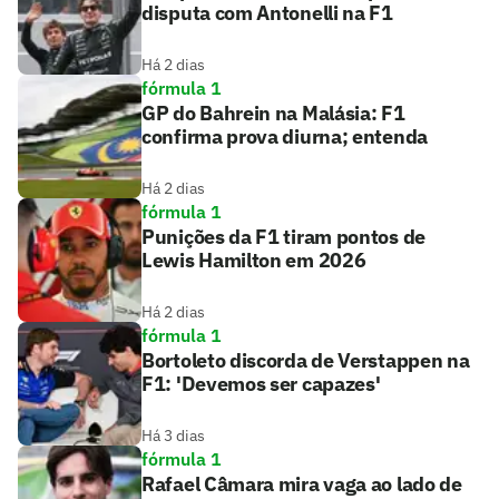
disputa com Antonelli na F1
Há 2 dias
fórmula 1
GP do Bahrein na Malásia: F1
confirma prova diurna; entenda
Há 2 dias
fórmula 1
Punições da F1 tiram pontos de
Lewis Hamilton em 2026
Há 2 dias
fórmula 1
Bortoleto discorda de Verstappen na
F1: 'Devemos ser capazes'
Há 3 dias
fórmula 1
Rafael Câmara mira vaga ao lado de