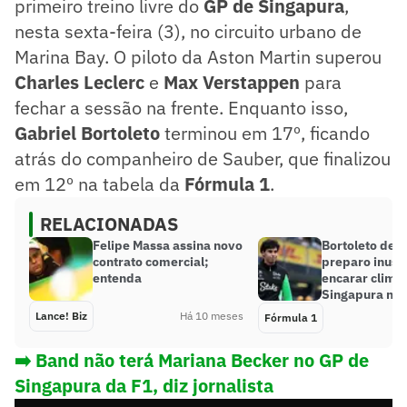
primeiro treino livre do
GP de Singapura
,
nesta sexta-feira (3), no circuito urbano de
Marina Bay. O piloto da Aston Martin superou
Charles Leclerc
e
Max Verstappen
para
fechar a sessão na frente. Enquanto isso,
Gabriel Bortoleto
terminou em 17º, ficando
atrás do companheiro de Sauber, que finalizou
em 12º na tabela da
Fórmula 1
.
RELACIONADAS
Felipe Massa assina novo
Bortoleto deta
contrato comercial;
preparo inusi
entenda
encarar clima
Singapura na 
Lance! Biz
Há 10 meses
Fórmula 1
➡️ Band não terá Mariana Becker no GP de
Singapura da F1, diz jornalista