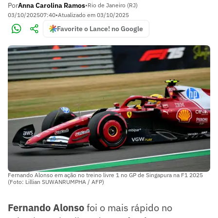
Por
Anna Carolina Ramos
•
Rio de Janeiro (RJ)
03/10/2025
07:40
•
Atualizado em
03/10/2025
Favorite o Lance! no Google
Fernando Alonso em ação no treino livre 1 no GP de Singapura na F1 2025
(Foto: Lillian SUWANRUMPHA / AFP)
Fernando Alonso
foi o mais rápido no