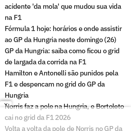
acidente 'da mola' que mudou sua vida
na F1
Fórmula 1 hoje: horários e onde assistir
ao GP da Hungria neste domingo (26)
GP da Hungria: saiba como ficou o grid
de largada da corrida na F1
Hamilton e Antonelli são punidos pela
F1 e despencam no grid do GP da
Hungria
Norris faz a pole na Hungria, e Bortoleto
cai no grid da F1 2026
Volta a volta da pole de Norris no GP da