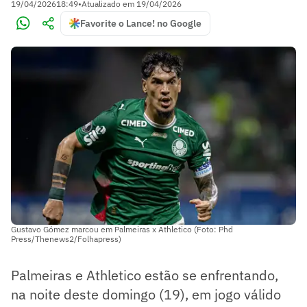
19/04/2026
18:49
•
Atualizado em
19/04/2026
Favorite o Lance! no Google
Gustavo Gómez marcou em Palmeiras x Athletico (Foto: Phd
Press/Thenews2/Folhapress)
Palmeiras e Athletico estão se enfrentando,
na noite deste domingo (19), em jogo válido