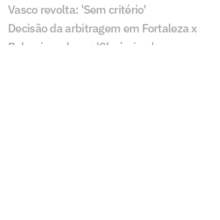
Vasco revolta: 'Sem critério'
Decisão da arbitragem em Fortaleza x
Palmeiras choca: 'Claríssimo'
Torcedores enxergam falha de Fábio em
gol do Vasco: 'Feia'
Golaço de Brenner em Fluminense x
Vasco assusta torcedores: 'Lei do ex'
Veja gols em Fluminense x Vasco: Puma
garante classificação do cruz-maltino
Situação inusitada em Fluminense x
Vasco irrita torcedores: 'Vendo nada'
Grêmio x Mirassol: especialista aponta