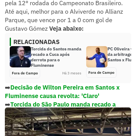
pela 12° rodada do Campeonato Brasileiro.
Até aqui, melhor para o Alviverde no Allianz
Parque, que vence por 1 a 0 com gol de
Gustavo Gómez
Veja abaixo:
RELACIONADAS
Torcida do Santos manda
PC Oliveira vê
recado a Cuca após
da arbitrage
derrota para o
Santos x Flum
Fluminense
Fora de Campo
Fora de Campo
Há 3 meses
➡️
Decisão de Wilton Pereira em Santos x
Fluminense causa revolta: 'Claro'
➡️
Torcida do São Paulo manda recado a
Roger Machado após derrota