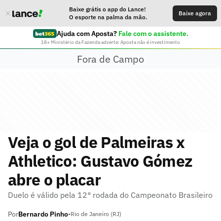
Baixe grátis o app do Lance!
Baixe agora
O esporte na palma da mão.
Ajuda com Aposta?
Fale com o assistente.
18+ Ministério da Fazenda adverte: Aposta não é investimento
Fora de Campo
Veja o gol de Palmeiras x
Athletico: Gustavo Gómez
abre o placar
Duelo é válido pela 12° rodada do Campeonato Brasileiro
Por
Bernardo Pinho
•
Rio de Janeiro (RJ)