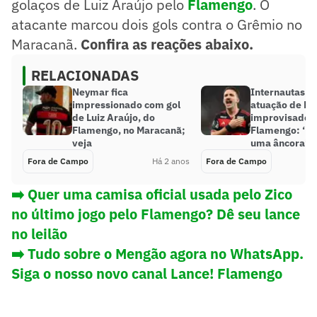
golaços de Luiz Araújo pelo
Flamengo
. O
atacante marcou dois gols contra o Grêmio no
Maracanã.
Confira as reações abaixo.
RELACIONADAS
Neymar fica
Internautas cr
impressionado com gol
atuação de Léo
de Luiz Araújo, do
improvisado 
Flamengo, no Maracanã;
Flamengo: ‘Es
veja
uma âncora’
Fora de Campo
Há 2 anos
Fora de Campo
➡️ Quer uma camisa oficial usada pelo Zico
no último jogo pelo Flamengo? Dê seu lance
no leilão
➡️ Tudo sobre o Mengão agora no WhatsApp.
Siga o nosso novo canal Lance! Flame
ngo