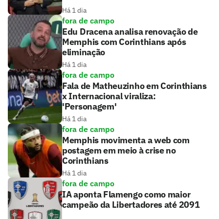
Há 1 dia
fora de campo
Edu Dracena analisa renovação de
Memphis com Corinthians após
eliminação
Há 1 dia
fora de campo
Fala de Matheuzinho em Corinthians
x Internacional viraliza:
'Personagem'
Há 1 dia
fora de campo
Memphis movimenta a web com
postagem em meio à crise no
Corinthians
Há 1 dia
fora de campo
IA aponta Flamengo como maior
campeão da Libertadores até 2091