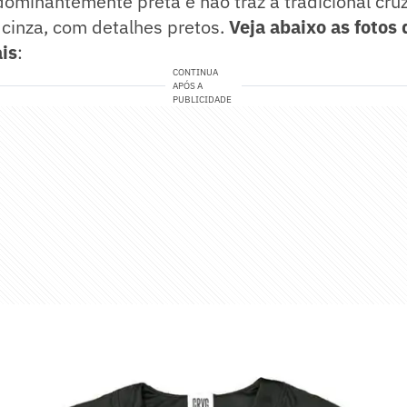
ominantemente preta e não traz a tradicional cru
é cinza, com detalhes pretos.
Veja abaixo as fotos
ais
:
CONTINUA
APÓS A
PUBLICIDADE