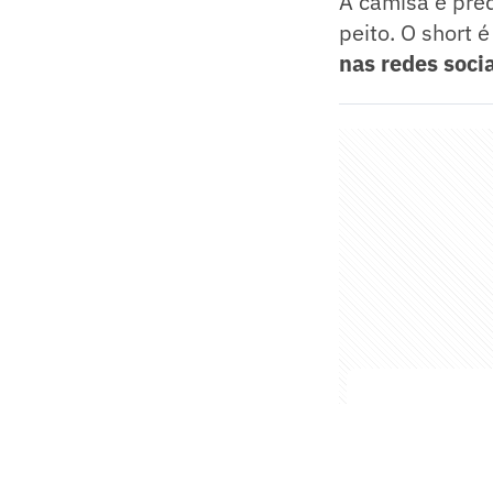
A camisa é pred
peito. O short 
nas redes soci