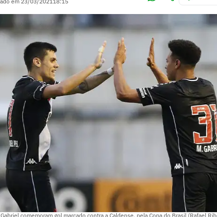
zado em
23/03/2021
18:15
Gabriel comemoram gol marcado contra a Caldense, pela Copa do Brasil (Rafael Rib