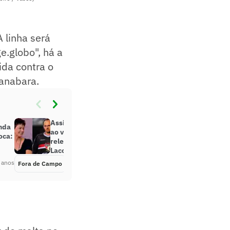
A linha será
e.globo", há a
ida contra o
uanabara.
Assinatura com o Arsenal, ligação
inda
ao vivo e processo na Justiça:
oca:
relembre a treta entre Milly
Lacombe e Ceni
 anos
Fora de Campo
Há 3 anos