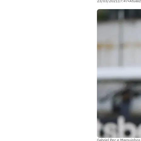
23/03/2021
17:47
•
Atuali
Gabriel Pec e Marquinhos 