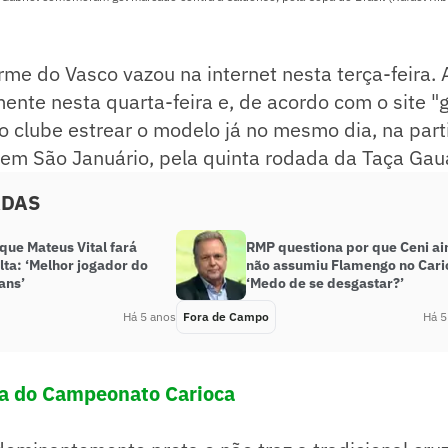
orme do Vasco vazou na internet nesta terça-feira. 
mente nesta quarta-feira e, de acordo com o site "g
o clube estrear o modelo já no mesmo dia, na part
 em São Januário, pela quinta rodada da Taça Ga
ADAS
que Mateus Vital fará
RMP questiona por que Ceni a
lta: ‘Melhor jogador do
não assumiu Flamengo no Cari
ans’
‘Medo de se desgastar?’
Há 5 anos
Fora de Campo
Há 5
la do Campeonato Carioca