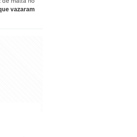
z de malta no
 que vazaram