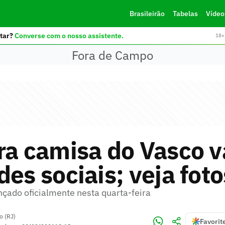
Brasileirão
Tabelas
Vídeo
tar?
Converse com o nosso assistente.
18+ 
Fora de Campo
ra camisa do Vasco 
des sociais; veja foto
nçado oficialmente nesta quarta-feira
o (RJ)
Favorit