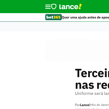
Quer uma ajuda antes de apos
Tercei
nas re
Uniforme será la
Por
Lance!
•
Rio de Janeir