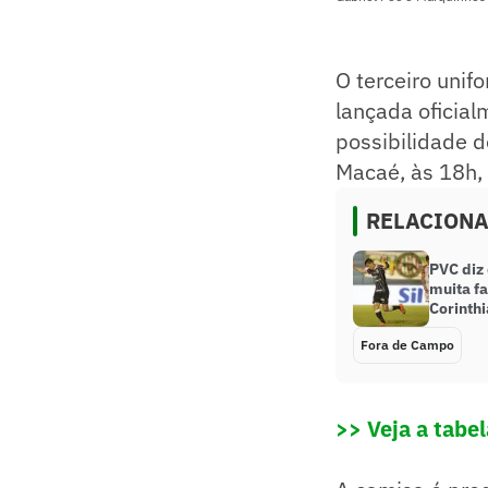
O terceiro unif
lançada oficial
possibilidade d
Macaé, às 18h,
RELACION
PVC diz 
muita fa
Corinthi
Fora de Campo
>> Veja a tabe