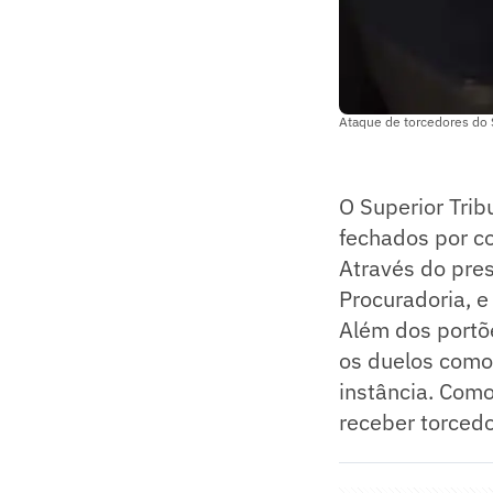
Ataque de torcedores do 
O Superior Trib
fechados por c
Através do pres
Procuradoria, e
Além dos portõ
os duelos como 
instância. Como
receber torced