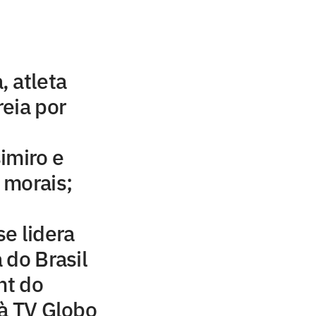
 atleta
eia por
imiro e
 morais;
e lidera
 do Brasil
ht do
à TV Globo