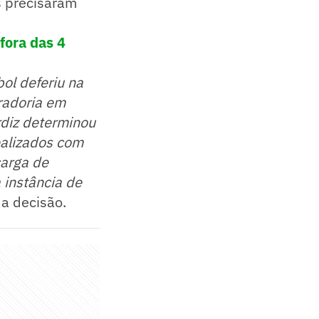
s precisaram
fora das 4
ol deferiu na
uradoria em
diz determinou
ealizados com
carga de
 instância de
da decisão.