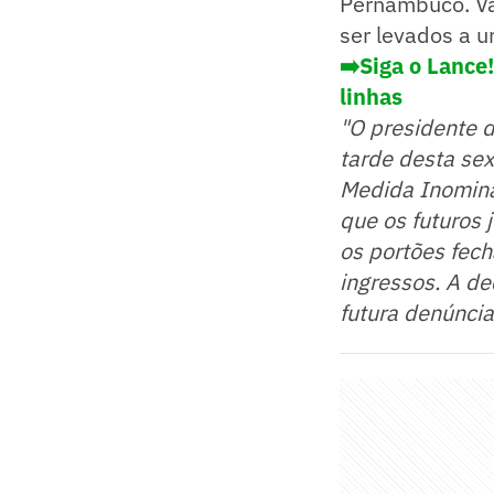
Pernambuco. Vár
ser levados a u
➡️Siga o Lance
linhas
"O presidente d
tarde desta sex
Medida Inomina
que os futuros
os portões fech
ingressos. A de
futura denúncia