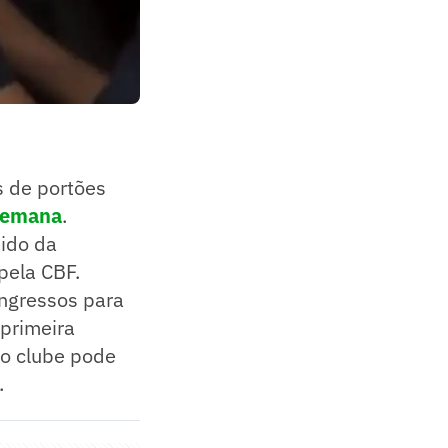
s de portões
 semana
.
dido da
pela CBF.
ingressos para
 primeira
 o clube pode
.