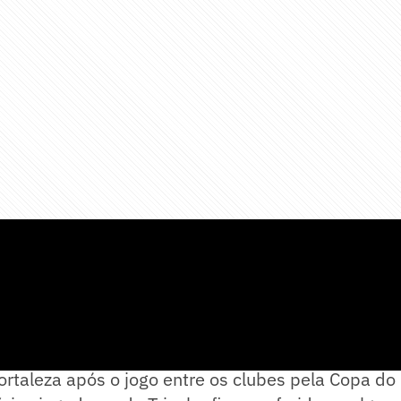
a-feira (21), torcedores do Sport atacaram um ôn
rtaleza após o jogo entre os clubes pela Copa do