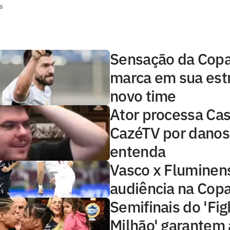
s
Sensação da Copa,
marca em sua estr
novo time
Ator processa Cas
CazéTV por danos
entenda
Vasco x Fluminens
audiência na Copa
Semifinais do 'Fig
Milhão' garantem 