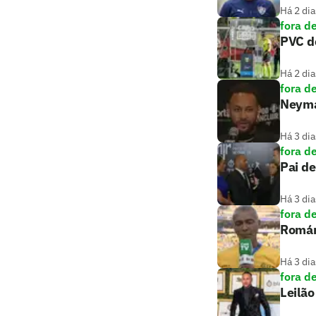
Há 2 dia
fora d
PVC de
Há 2 dia
fora d
Neymar
Há 3 dia
fora d
Pai de
Há 3 dia
fora d
Romári
Há 3 dia
fora d
Leilão