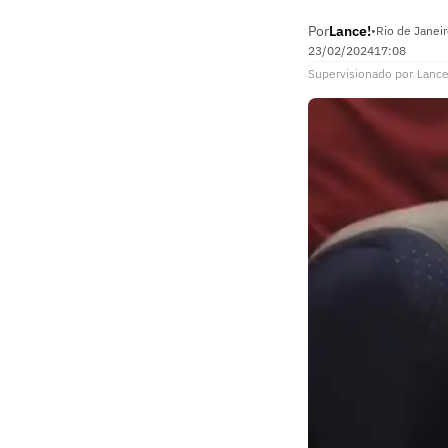
Por
Lance!
•
Rio de Janeir
23/02/2024
17:08
Supervisionado
por
Lance