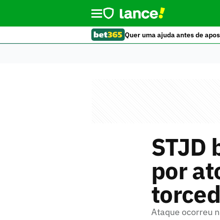
Quer uma ajuda antes de apos
STJD b
por at
torced
Ataque ocorreu n