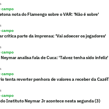
s
e campo
tona nota do Flamengo sobre o VAR: 'Não é sobre'
s
e campo
 critica parte da imprensa: 'Vai adoecer os jogadores'
s
e campo
 Neymar analisa fala de Cuca: 'Talvez tenha sido infeliz'
s
e campo
o tenta reverter penhora de valores a receber da Cazé
s
e campo
 do Instituto Neymar Jr acontece nesta segunda (3)