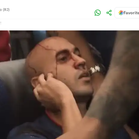
o (RJ)
Favorit
!