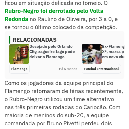
ficou em situação delicada no torneio. O
Rubro-Negro foi derrotado pelo Volta
Redonda
no Raulino de Oliveira, por 3 a 0, e
se tornou o último colocado da competição.
RELACIONADAS
Desejado pelo Orlando
Ex-Flamengo,
City, zagueiro Iago pode
X*, marca pri
deixar o Flamengo
em novo club
Flamengo
Há 6 meses
Futebol Internacional
Como os jogadores da equipe principal do
Flamengo retornaram de férias recentemente,
o Rubro-Negro utilizou um time alternativo
nas três primeiras rodadas do Cariocão. Com
maioria de meninos do sub-20, a equipe
comandada por Bruno Pivetti perdeu dois