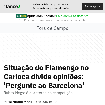
Baixe grátis o app do Lance!
Baixe agora
O esporte na palma da mão.
Ajuda com Aposta?
Fale com o assistente.
18+ Ministério da Fazenda adverte: Aposta não é investimento
Fora de Campo
Situação do Flamengo no
Carioca divide opiniões:
'Pergunte ao Barcelona'
Rubro-Negro é o lanterna da competição
Por
Bernardo Pinho
•
Rio de Janeiro (RJ)