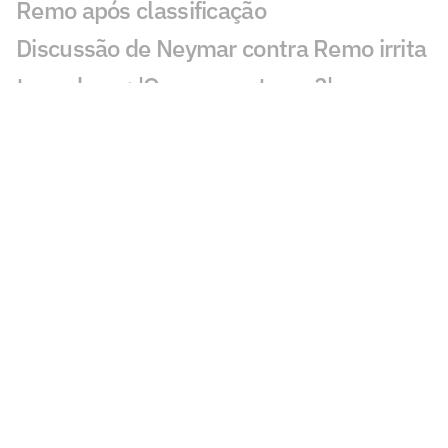
Remo após classificação
Discussão de Neymar contra Remo irrita
torcedores: 'O que aconteceu?'
Roberto Carlos se declara a rival do
Palmeiras após polêmica
Fluminense x Vasco: vidente prevê jogo
difícil no clássico carioca
Ex-árbitro vê Remo prejudicado contra o
Santos: 'Errou'
Gol perdido por Neymar em Remo x
Santos viraliza: 'Meu Deus'
Lance de Gabigol em Remo x Santos