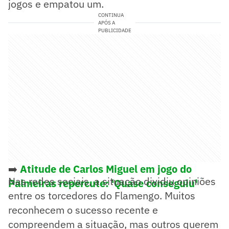
jogos e empatou um.
CONTINUA
APÓS A
PUBLICIDADE
➡️
Atitude de Carlos Miguel em jogo do
Nas redes sociais, a situação dividiu opiniões
Palmeiras repercute: 'Quase conseguiu'
entre os torcedores do Flamengo. Muitos
reconhecem o sucesso recente e
compreendem a situação, mas outros querem