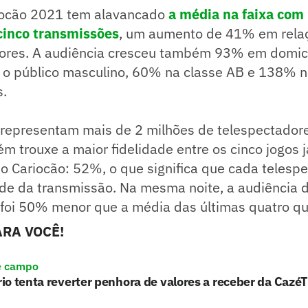
riocão 2021 tem alavancado
a média na faixa com
cinco transmissões
, um aumento de 41% em relaç
ores. A audiência cresceu também 93% em domicí
 o público masculino, 60% na classe AB e 138% na
s.
 representam mais de 2 milhões de telespectador
m trouxe a maior fidelidade entre os cinco jogos j
do Cariocão: 52%, o que significa que cada telespe
de da transmissão. Na mesma noite, a audiência d
foi 50% menor que a média das últimas quatro qua
RA VOCÊ!
e campo
o tenta reverter penhora de valores a receber da Cazé