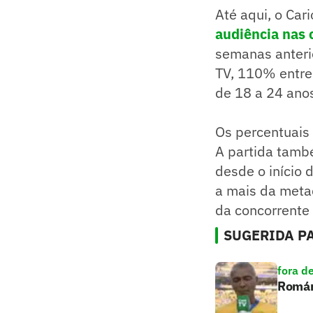
Até aqui, o Ca
audiência nas 
semanas anteri
TV, 110% entre
de 18 a 24 ano
Os percentuais
A partida també
desde o início 
a mais da meta
da concorrente 
SUGERIDA PA
fora d
Romári