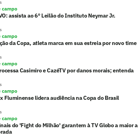
s
e campo
O: assista ao 6º Leilão do Instituto Neymar Jr.
s
e campo
ão da Copa, atleta marca em sua estreia por novo time
s
e campo
processa Casimiro e CazéTV por danos morais; entenda
s
e campo
x Fluminense lidera audiência na Copa do Brasil
s
e campo
nais do 'Fight do Milhão' garantem à TV Globo a maior 
rada