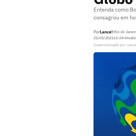
Entenda como Bot
consagrou em hor
Por
Lance!
•
Rio de Janeir
25/03/2021
15:24
•
Atuali
Supervisionado
por
Lance