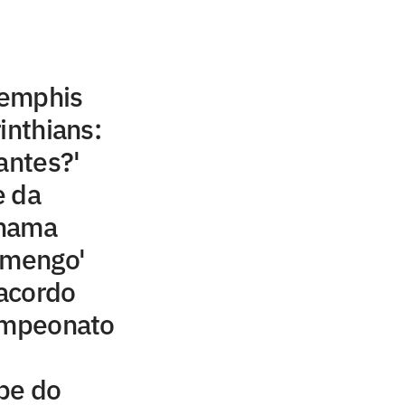
Memphis
inthians:
antes?'
e da
chama
amengo'
acordo
campeonato
be do