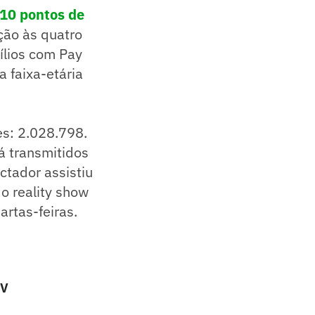
 10 pontos de
ão às quatro
lios com Pay
 faixa-etária
es: 2.028.798.
á transmitidos
ctador assistiu
o reality show
rtas-feiras.
TV