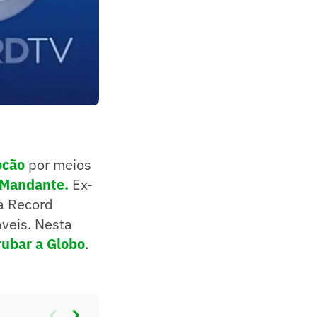
ocão
por meios
 Mandante.
Ex-
 a Record
veis. Nesta
rubar a Globo
.