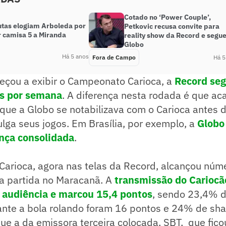
Cotado no ‘Power Couple’,
utas elogiam Arboleda por
Petkovic recusa convite para
r camisa 5 a Miranda
reality show da Record e segue
Globo
Há 5 anos
Fora de Campo
Há 5
çou a exibir o Campeonato Carioca, a
Record se
as por semana
. A diferença nesta rodada é que a
que a Globo se notabilizava com o Carioca antes 
lga seus jogos. Em Brasília, por exemplo, a
Globo
ança consolidada
.
arioca, agora nas telas da Record, alcançou núme
a partida no Maracanã. A
transmissão do Cariocã
 audiência e marcou 15,4 pontos
, sendo 23,4% d
rante a bola rolando foram 16 pontos e 24% de sh
ue a da emissora terceira colocada, SBT, que fic