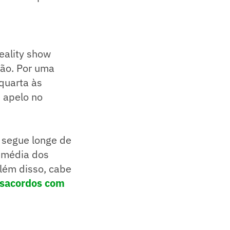
eality show
dão. Por uma
quarta às
 apelo no
, segue longe de
A média dos
Além disso, cabe
esacordos com