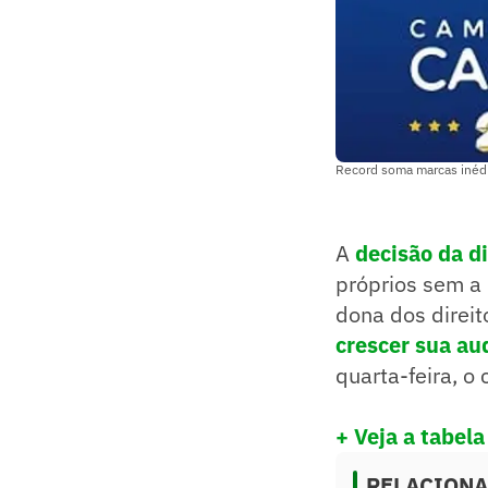
Record soma marcas inédi
A
decisão da d
próprios sem a
dona dos direit
crescer sua au
quarta-feira, o 
+ Veja a tabel
RELACION