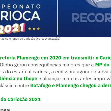
tas com jogos do Cariocão (Foto: Divulgação)
iretoria Flamengo em 2020 em transmitir o Cari
 Globo gerou consequências maiores que a
MP do
os do estadual carioca, a emissora agora observa
diência no Ibope
e alcançar marcas antes imprová
clássico entre
Botafogo e Flamengo chegou a der
a do Cariocão 2021
ADAS