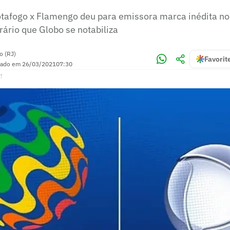
afogo x Flamengo deu para emissora marca inédita no
ário que Globo se notabiliza
o (RJ)
Favorit
zado em
26/03/2021
07:30
!