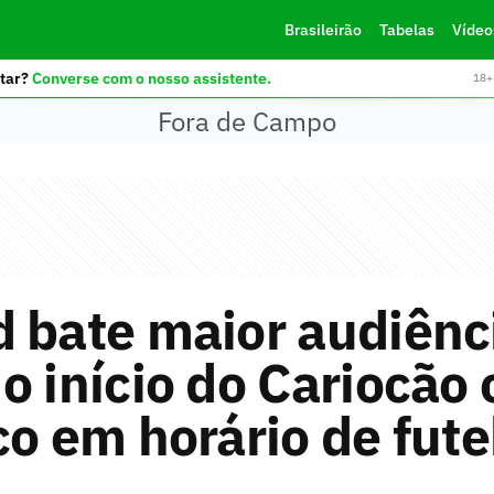
Brasileirão
Tabelas
Vídeo
tar?
Converse com o nosso assistente.
18+ 
Fora de Campo
 bate maior audiênc
o início do Cariocão
co em horário de fute