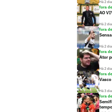
Há 2 dia
fora d
AO VIV
Há 2 dia
fora d
Sensaç
Há 2 dia
fora d
Ator 
Há 2 dia
fora d
Vasco 
Há 3 dia
fora d
Semifi
tempo