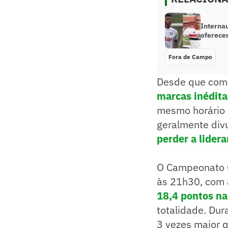
Interna
oferece
Fora de Campo
Desde que come
marcas inédit
mesmo horário 
geralmente divu
perder a lider
O Campeonato C
às 21h30, com 
18,4 pontos na
totalidade. Du
3 vezes maior q