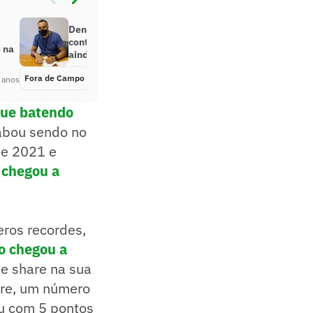
Denilson comemora renovação de
contrato com a Band: ‘Crescer
 na
ainda mais’
Fora de Campo
Há 5 anos
 anos
gue batendo
cabou sendo no
de 2021 e
 chegou a
ros recordes,
o chegou a
e share na sua
are, um número
ou com 5 pontos