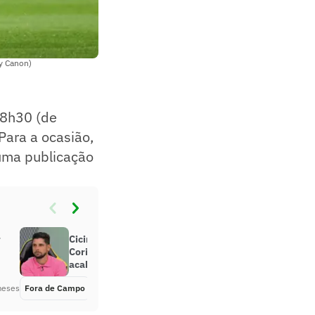
by Canon)
18h30 (de
Para a ocasião,
 uma publicação
r
Cicinho crava placar de
Corinthians x Palmeiras: ‘Para
acabar com a euforia’
meses
Fora de Campo
Há 3 meses