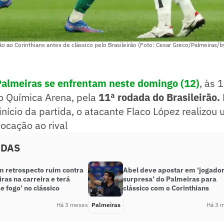
o ao Corinthians antes de clássico pelo Brasileirão (Foto: Cesar Greco/Palmeiras/
Palmeiras se enfrentam neste domingo (12)
, às 
eo Química Arena, pela
11ª rodada do Brasileirão.
início da partida, o atacante Flaco López realizou
ocação ao rival
ADAS
m retrospecto ruim contra
Abel deve apostar em ‘jogado
ras na carreira e terá
surpresa’ do Palmeiras para
e fogo’ no clássico
clássico com o Corinthians
Há 3 meses
Palmeiras
Há 3 