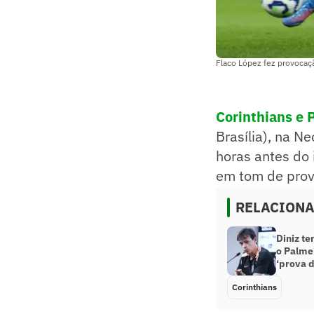
Flaco López fez provocaçã
Corinthians e 
Brasília), na N
horas antes do 
em tom de prov
RELACION
Diniz te
o Palmei
‘prova d
Corinthians