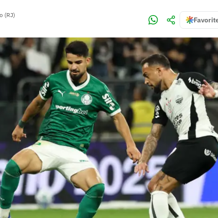
o (RJ)
Favorit