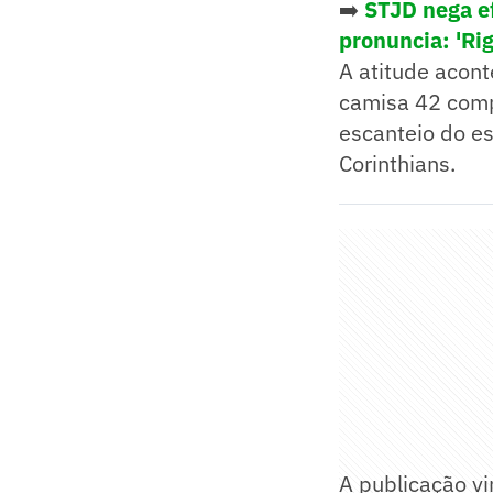
➡️
STJD nega ef
pronuncia: 'Ri
A atitude acont
camisa 42 com
escanteio do e
Corinthians.
A publicação vi