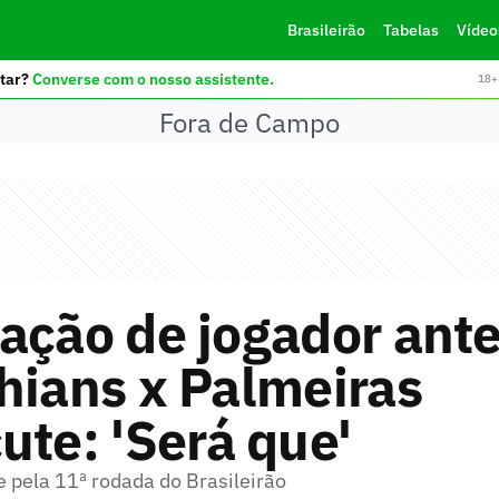
Brasileirão
Tabelas
Vídeo
tar?
Converse com o nosso assistente.
18+ 
Fora de Campo
ação de jogador ant
hians x Palmeiras
ute: 'Será que'
e pela 11ª rodada do Brasileirão