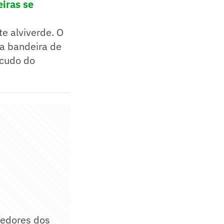
eiras se
e alviverde. O
a bandeira de
scudo do
rcedores dos