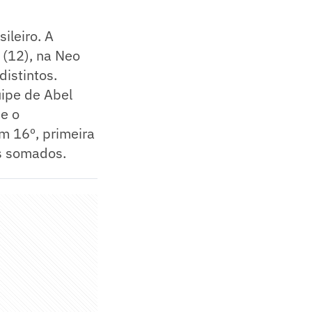
ileiro. A
 (12), na Neo
istintos.
uipe de Abel
ue o
m 16º, primeira
s somados.