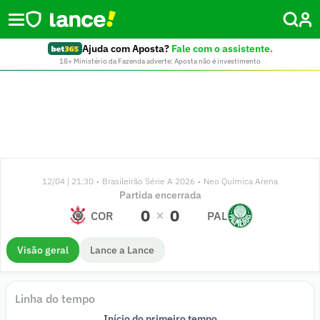
Ajuda com Aposta?
Fale com o assistente.
18+ Ministério da Fazenda adverte: Aposta não é investimento
12/04 | 21:30
Brasileirão Série A 2026
Neo Química Arena
•
•
Partida encerrada
0
0
COR
PAL
Visão geral
Lance a Lance
Linha do tempo
A. Carrillo
J. Lingard
Lucas Evangelista
Luighi Hanri
Arthur
Felipe Anderson
92'
82'
72'
70'
43'
34'
82'
75'
71'
70'
70'
Matheuzinho
Matheuzinho
Raniele
Início do primeiro tempo
Início do segundo tempo
Fim do primeiro tempo
André
Fim de jogo
Marlon Freitas