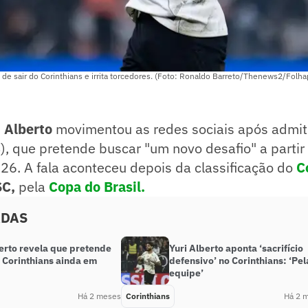
o de sair do Corinthians e irrita torcedores. (Foto: Ronaldo Barreto/Thenews2/Folha
i Alberto
movimentou as redes sociais após admitir
4), que pretende buscar "um novo desafio" a parti
26. A fala aconteceu depois da classificação do
C
SC,
pela
Copa do Brasil.
ADAS
erto revela que pretende
Yuri Alberto aponta ‘sacrifício
o Corinthians ainda em
defensivo’ no Corinthians: ‘Pel
equipe’
Há 2 meses
Corinthians
Há 2 