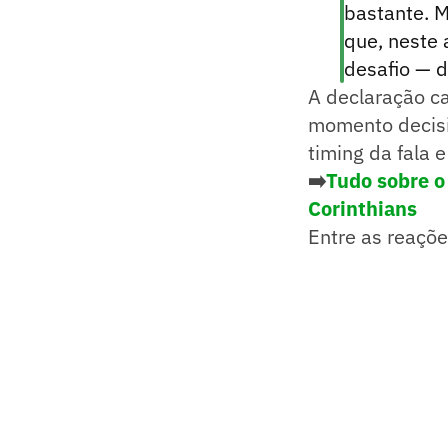
bastante. M
que, neste 
desafio — d
A declaração ca
momento decisi
timing da fala 
➡️
Tudo sobre o
Corinthians
Entre as reaçõ