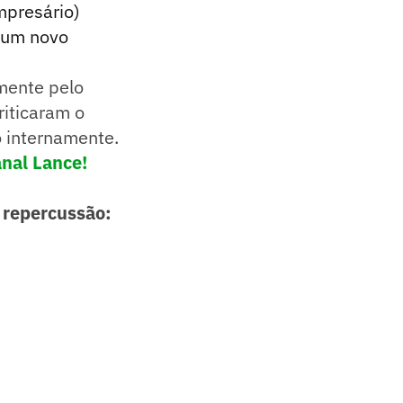
mpresário)
, um novo
lmente pelo
riticaram o
o internamente.
nal Lance!
 repercussão: