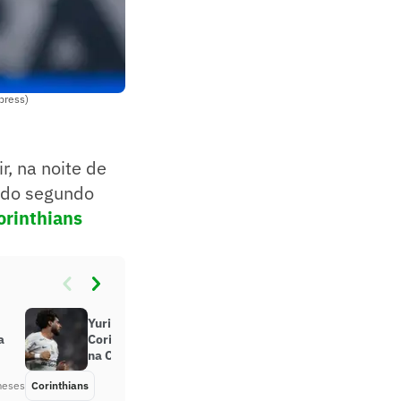
press)
, na noite de
r do segundo
orinthians
Yuri Alberto desencanta,
a
Corinthians vence o Barra e avança
na Copa do Brasil; dê suas notas
meses
Corinthians
Há 2 meses