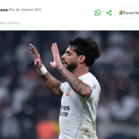
ssoa
•
Rio de Janeiro (RJ)
Favorit
ardo Damico