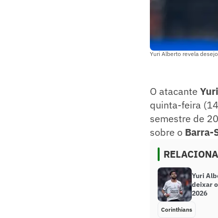
Yuri Alberto revela desej
O atacante
Yur
quinta-feira (1
semestre de 20
sobre o
Barra-
RELACION
Yuri Alb
deixar 
2026
Corinthians