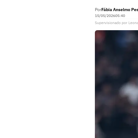
Por
Fábia Anselmo Pe
15/05/2026
05:40
Supervisionado
por
Leon