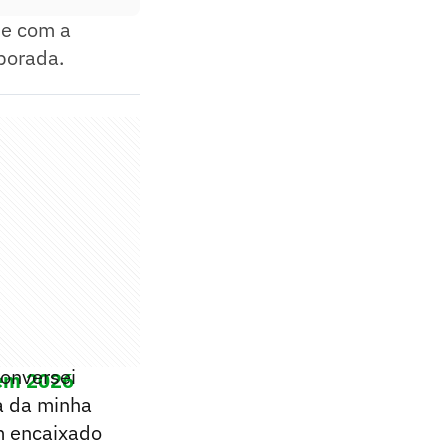
 e com a
mporada.
conversei
 em 2026
a da minha
em encaixado