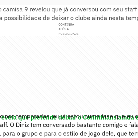
o camisa 9 revelou que já conversou com seu staff
 a possibilidade de deixar o clube ainda nesta te
CONTINUA
APÓS A
PUBLICIDADE
cinco temporadas, eu já estou numa fase que eu 
 revela que pretende deixar o Corinthians ainda
ff. O Diniz tem conversado bastante comigo e fal
 para o grupo e para o estilo de jogo dele, que t