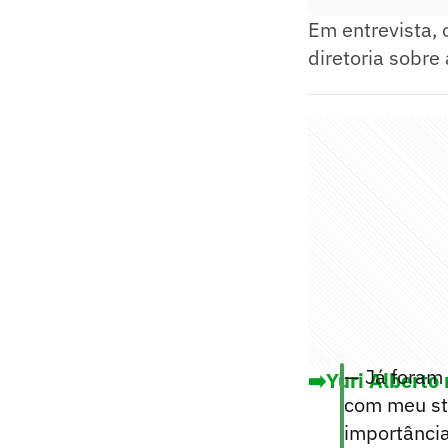
Em entrevista, 
diretoria sobre
— Já foram 
➡️Yuri Alberto
com meu sta
importância