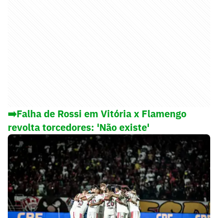
➡️Falha de Rossi em Vitória x Flamengo
revolta torcedores: 'Não existe'