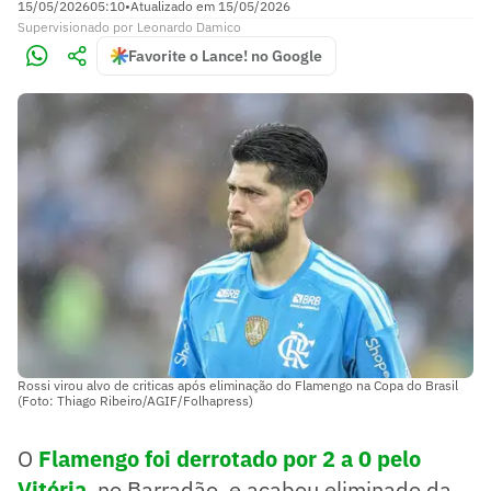
15/05/2026
05:10
•
Atualizado em
15/05/2026
Supervisionado
por
Leonardo Damico
Favorite o Lance! no Google
Rossi virou alvo de criticas após eliminação do Flamengo na Copa do Brasil
(Foto: Thiago Ribeiro/AGIF/Folhapress)
O
Flamengo
foi derrotado por 2 a 0 pelo
Vitória
, no Barradão, e acabou eliminado da