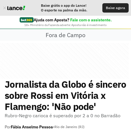
Baixe grátis o app do Lance!
Baixe agora
O esporte na palma da mão.
Ajuda com Aposta?
Fale com o assistente.
18+ Ministério da Fazenda adverte: Aposta não é investimento
Fora de Campo
Jornalista da Globo é sincero
sobre Rossi em Vitória x
Flamengo: 'Não pode'
Rubro-Negro carioca é superado por 2 a 0 no Barradão
Por
Fábia Anselmo Pessoa
•
Rio de Janeiro (RJ)