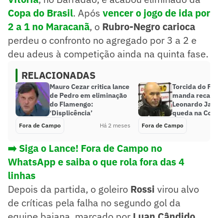
Copa do Brasil
. Após
vencer o jogo de ida por
2 a 1 no Maracanã
, o
Rubro-Negro carioca
perdeu o confronto no agregado por 3 a 2 e
deu adeus à competição ainda na quinta fase.
RELACIONADAS
Mauro Cezar critica lance
Torcida do Fl
de Pedro em eliminação
manda recado
do Flamengo:
Leonardo Jar
‘Displicência’
queda na Copa
Fora de Campo
Há 2 meses
Fora de Campo
➡️ Siga o Lance! Fora de Campo no
WhatsApp e saiba o que rola fora das 4
linhas
Depois da partida, o goleiro
Rossi
virou alvo
de críticas pela falha no segundo gol da
equipe baiana, marcado por
Luan Cândido
.