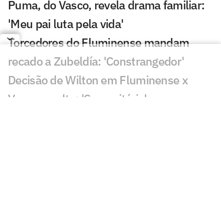
Puma, do Vasco, revela drama familiar:
'Meu pai luta pela vida'
Torcedores do Fluminense mandam
recado a Zubeldía: 'Constrangedor'
Decisão de Wilton em Fluminense x
Vasco revolta: 'Sem critério'
Decisão da arbitragem em Fortaleza x
Palmeiras choca: 'Claríssimo'
Torcedores enxergam falha de Fábio em
gol do Vasco: 'Feia'
Golaço de Brenner em Fluminense x
Vasco assusta torcedores: 'Lei do ex'