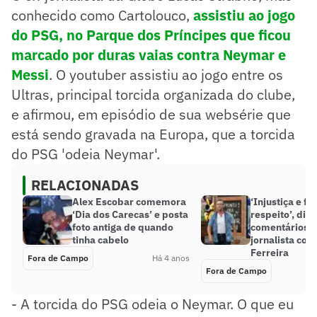
conhecido como Cartolouco,
assistiu ao jogo
do PSG, no Parque dos Príncipes que ficou
marcado por duras vaias contra Neymar e
Messi
. O youtuber assistiu ao jogo entre os
Ultras, principal torcida organizada do clube,
e afirmou, em episódio de sua websérie que
está sendo gravada na Europa, que a torcida
do PSG 'odeia Neymar'.
RELACIONADAS
Alex Escobar comemora
‘Injustiça e fa
‘Dia dos Carecas’ e posta
respeito’, diz
foto antiga de quando
comentários 
tinha cabelo
jornalista con
Ferreira
Fora de Campo
Há 4 anos
Fora de Campo
- A torcida do PSG odeia o Neymar. O que eu