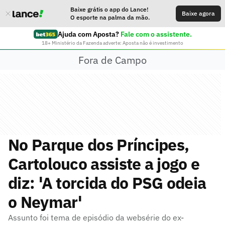
Baixe grátis o app do Lance!
Baixe agora
O esporte na palma da mão.
Ajuda com Aposta?
Fale com o assistente.
18+ Ministério da Fazenda adverte: Aposta não é investimento
Fora de Campo
No Parque dos Príncipes,
Cartolouco assiste a jogo e
diz: 'A torcida do PSG odeia
o Neymar'
Assunto foi tema de episódio da websérie do ex-