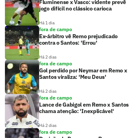
Fluminense x Vasco: vidente prevê
jogo difícil no clássico carioca
Há 1 dia
fora de campo
Ex-árbitro vê Remo prejudicado
contra o Santos: 'Errou'
Há 2 dias
fora de campo
Gol perdido por Neymar em Remo x
Santos viraliza: 'Meu Deus'
Há 2 dias
fora de campo
Lance de Gabigol em Remo x Santos
chama atenção: 'Inexplicável'
Há 2 dias
fora de campo