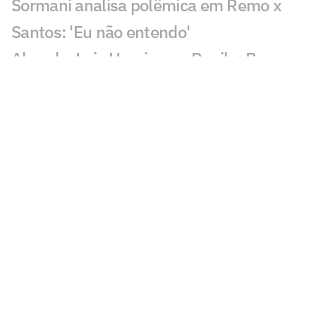
Sormani analisa polêmica em Remo x
Santos: 'Eu não entendo'
Almada, Luiz Henrique e Danilo: Braune
é sincero sobre negociações
Patrocinador do Corinthians negocia
transmissão de torneio
Goiás comete gafe nas redes sociais em
post para ídolo
Europeus reagem a Estevão em Chelsea
x Juventus: 'Precisa'
Veja gol em Chelsea x Juventus: Edon
Zhegrova decide amistoso