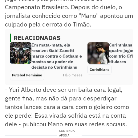
Campeonato Brasileiro. Depois do duelo, o
jornalista conhecido como "Mano" apontou um
culpado pela derrota do Timão.
RELACIONADAS
Em mata-mata, ela
Corinthians c
resolve: Gabi Zanotti
quatro jogos 
marca contra o Gotham e
com trio GYM 
mostra seu poder de
titulares
decisão no Corinthians
Corinthians
Futebol Feminino
Há 6 meses
- Yuri Alberto deve ser um baita cara legal,
gente fina, mas não dá para desperdiçar
tantos lances cara a cara com o goleiro como
ele perde! Essa virada sofrida está na conta
dele - publicou Mano em suas redes sociais.
CONTINUA
APÓS A