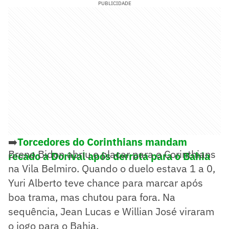
PUBLICIDADE
➡️
Torcedores do Corinthians mandam
Breno Bidon abriu o placar para o Corinthians
recado a Dorival após derrota para o Bahia
na Vila Belmiro. Quando o duelo estava 1 a 0,
Yuri Alberto teve chance para marcar após
boa trama, mas chutou para fora. Na
sequência, Jean Lucas e Willian José viraram
o jogo para o Bahia.