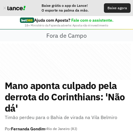
Baixe grátis o app do Lance!
Baixe agora
O esporte na palma da mão.
Ajuda com Aposta?
Fale com o assistente.
18+ Ministério da Fazenda adverte: Aposta não é investimento
Fora de Campo
Mano aponta culpado pela
derrota do Corinthians: 'Não
dá'
Timão perdeu para o Bahia de virada na Vila Belmiro
Por
Fernanda Gondim
•
Rio de Janeiro (RJ)