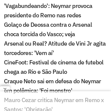
'Vagabundeando': Neymar provoca
presidente do Remo nas redes
Golaço de Deossa contra o Arsenal
choca torcida do Vasco; veja
Arsenal ou Real? Atitude de Vini Jr agita
torcedores: 'Vem aí'
CineFoot: Festival de cinema de futebol
chega ao Rio e São Paulo
Craque Neto sai em defesa do Neymar
em polêmica: 'Foi monstro'
Mauro Cezar critica Neymar em Remo x
Santos: 'Obrigação'