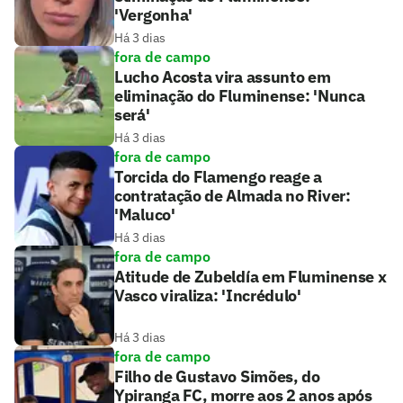
'Vergonha'
Há 3 dias
fora de campo
Lucho Acosta vira assunto em
eliminação do Fluminense: 'Nunca
será'
Há 3 dias
fora de campo
Torcida do Flamengo reage a
contratação de Almada no River:
'Maluco'
Há 3 dias
fora de campo
Atitude de Zubeldía em Fluminense x
Vasco viraliza: 'Incrédulo'
Há 3 dias
fora de campo
Filho de Gustavo Simões, do
Ypiranga FC, morre aos 2 anos após