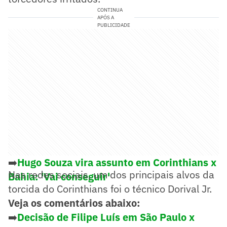
CONTINUA
APÓS A
PUBLICIDADE
➡️
Hugo Souza vira assunto em Corinthians x
Nas redes sociais, um dos principais alvos da
Bahia: 'Vai conseguir'
torcida do Corinthians foi o técnico Dorival Jr.
Veja os comentários abaixo:
➡️
Decisão de Filipe Luís em São Paulo x