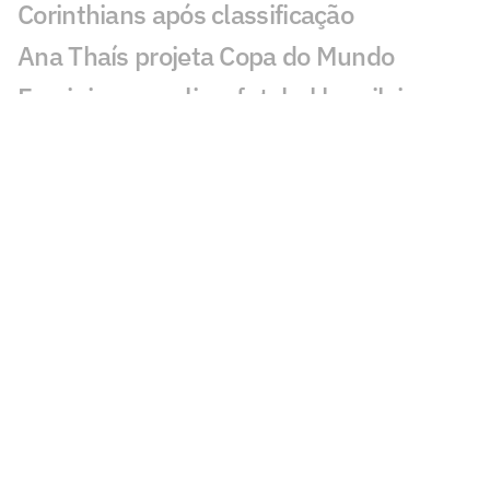
Corinthians após classificação
Ana Thaís projeta Copa do Mundo
Feminina e avalia o futebol brasileiro
Fluminense desafia estigma elitista com
série documental exibida no CineFoot
Craque Neto critica trio após queda do
Corinthians: 'Não dá'
Torcida do Corinthians aponta culpado
por queda para o Inter: 'Parabéns'
Atitude de Carlos Miguel irrita torcida do
Corinthians: 'Não esquece'
Torcida do Corinthians manda recado a