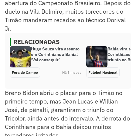
abertura do Campeonato Brasileiro. Depois do
duelo na Vila Belmiro, muitos torcedores do
Timão mandaram recados ao técnico Dorival
Jr.
RELACIONADAS
Hugo Souza vira assunto
Bahia vira sob
em Corinthians x Bahia:
Corinthians e 
‘Vai conseguir’
triunfo no Bra
Fora de Campo
Há 6 meses
Futebol Nacional
Breno Bidon abriu o placar para o Timão no
primeiro tempo, mas Jean Lucas e Willian
José, de pênalti, garantiram o triunfo do
Tricolor, ainda antes do intervalo. A derrota do
Corinthians para o Bahia deixou muitos
torcedores irritados.