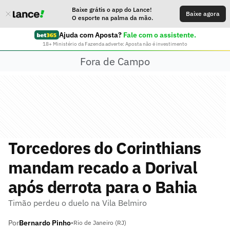
Baixe grátis o app do Lance!
Baixe agora
O esporte na palma da mão.
Ajuda com Aposta?
Fale com o assistente.
18+ Ministério da Fazenda adverte: Aposta não é investimento
Fora de Campo
Torcedores do Corinthians
mandam recado a Dorival
após derrota para o Bahia
Timão perdeu o duelo na Vila Belmiro
Por
Bernardo Pinho
•
Rio de Janeiro (RJ)