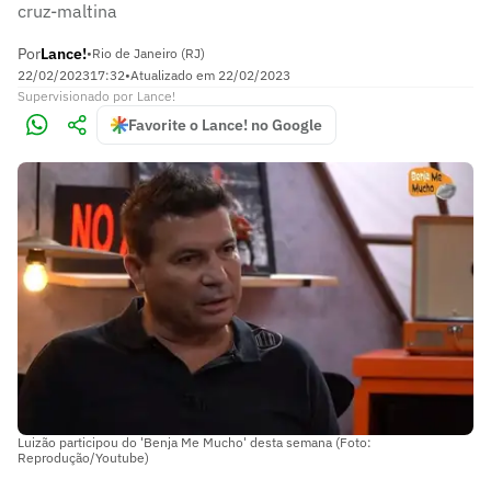
cruz-maltina
Por
Lance!
•
Rio de Janeiro (RJ)
22/02/2023
17:32
•
Atualizado em
22/02/2023
Supervisionado
por
Lance!
Favorite o Lance! no Google
Luizão participou do 'Benja Me Mucho' desta semana (Foto:
Reprodução/Youtube)