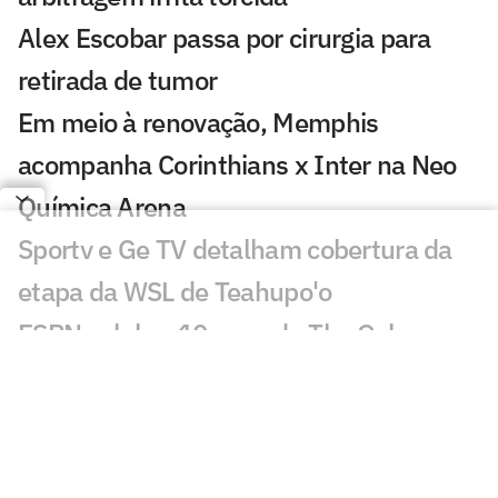
Alex Escobar passa por cirurgia para
retirada de tumor
Em meio à renovação, Memphis
acompanha Corinthians x Inter na Neo
Química Arena
Sportv e Ge TV detalham cobertura da
etapa da WSL de Teahupo'o
ESPN celebra 10 anos do The Ocho com
mais de 70 horas de esportes inusitados
Morre Geraldão, ex-atacante bicampeão
paulista pelo Corinthians, aos 77 anos