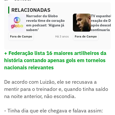
RELACIONADAS
Narrador da Globo
TV espanhola 
revela time de coração
reação de Dan
em podcast: ‘Alguns já
após descobri
sabem’
continuaria na
Fora de Campo
Há 3 anos
Fora de Campo
+ Federação lista 16 maiores artilheiros da
história contando apenas gols em torneios
nacionais relevantes
De acordo com Luizão, ele se recusava a
mentir para o treinador e, quando tinha saído
na noite anterior, não escondia.
- Tinha dia que ele chegava e falava assim: