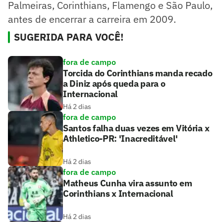
Palmeiras, Corinthians, Flamengo e São Paulo,
antes de encerrar a carreira em 2009.
SUGERIDA PARA VOCÊ!
fora de campo
Torcida do Corinthians manda recado
a Diniz após queda para o
Internacional
Há 2 dias
fora de campo
Santos falha duas vezes em Vitória x
Athletico-PR: 'Inacreditável'
Há 2 dias
fora de campo
Matheus Cunha vira assunto em
Corinthians x Internacional
Há 2 dias