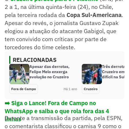
2 a 1, na última quinta-feira (24), no Chile,
pela terceira rodada da
Copa Sul-Americana
.
Apesar do revés, o jornalista Gustavo Zupak
elogiou a atuação do atacante Gabigol, que
tem convivido com críticas por parte de
torcedores do time celeste.
RELACIONADAS
Apesar das derrotas,
Três derrotas
Felipe Melo enxerga
Cruzeiro em s
evolução no Cruzeiro
difícil na Sul
Fora de Campo
Há 1 ano
Cruzeiro
➡️ Siga o Lance! Fora de Campo no
WhatsApp e saiba o que rola fora das 4
Durante a transmissão da partida, pela ESPN,
linhas
o comentarista classificou o camisa 9 como o