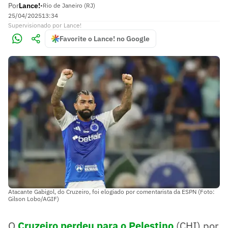
Por
Lance!
•
Rio de Janeiro (RJ)
25/04/2025
13:34
Supervisionado
por
Lance!
Favorite o Lance! no Google
Atacante Gabigol, do Cruzeiro, foi elogiado por comentarista da ESPN (Foto:
Gilson Lobo/AGIF)
O
Cruzeiro perdeu para o Pelestino
(CHI) por