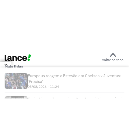
voltar ao topo
Mais lidas
Europeus reagem a Estevão em Chelsea x Juventus:
‘Precisa’
05/08/2026 - 11:24
Corinthians x Internacional: onde assistir e prováveis
escalações do jogo pela Copa do Brasil
05/08/2026 - 10:52
Times