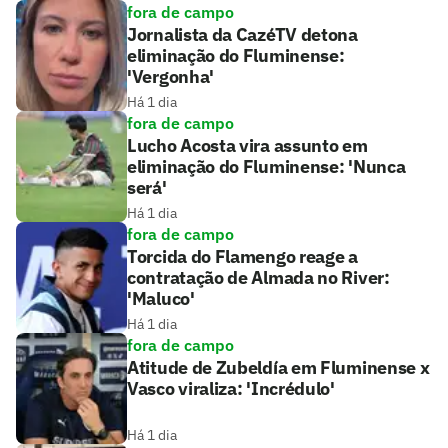
fora de campo
Jornalista da CazéTV detona
eliminação do Fluminense:
'Vergonha'
Há 1 dia
fora de campo
Lucho Acosta vira assunto em
eliminação do Fluminense: 'Nunca
será'
Há 1 dia
fora de campo
Torcida do Flamengo reage a
contratação de Almada no River:
'Maluco'
Há 1 dia
fora de campo
Atitude de Zubeldía em Fluminense x
Vasco viraliza: 'Incrédulo'
Há 1 dia