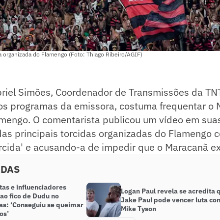
a organizada do Flamengo (Foto: Thiago Ribeiro/AGIF)
abriel Simões, Coordenador de Transmissões da TN
os programas da emissora, costuma frequentar o
amengo. O comentarista publicou um vídeo em suas
as principais torcidas organizadas do Flamengo 
rcida' e acusando-a de impedir que o Maracanã e
ADAS
tas e influenciadores
Logan Paul revela se acredita 
ao fico de Dudu no
Jake Paul pode vencer luta con
as: ‘Conseguiu se queimar
Mike Tyson
os’