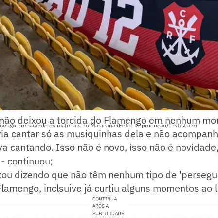
 não deixou a torcida do Flamengo em nenhum mom
amengo preparando os materiais no Maracanã (Foto: Reprodução/Instagram)
ria cantar só as musiquinhas dela e não acompanh
ava cantando. Isso não é novo, isso não é novidade,
 - continuou;
tou dizendo que não têm nenhum tipo de 'persegu
lamengo, inclsuive já curtiu alguns momentos ao l
CONTINUA
APÓS A
PUBLICIDADE