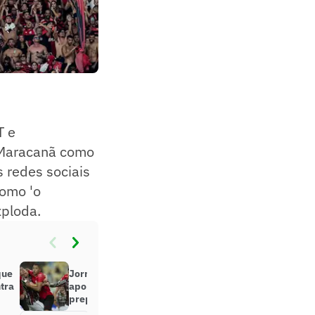
T e
 Maracanã como
 redes sociais
como 'o
xploda.
que
Jornalista detona Fluminense e
tra
aponta destino do time no ano: ‘Se
preparar para a Série B’