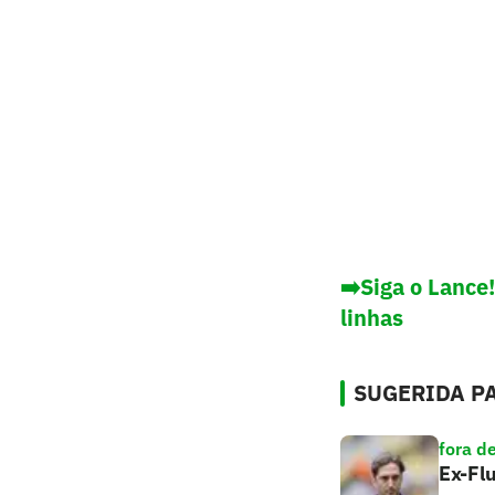
➡️Siga o Lance
linhas
SUGERIDA PA
fora d
Ex-Flu