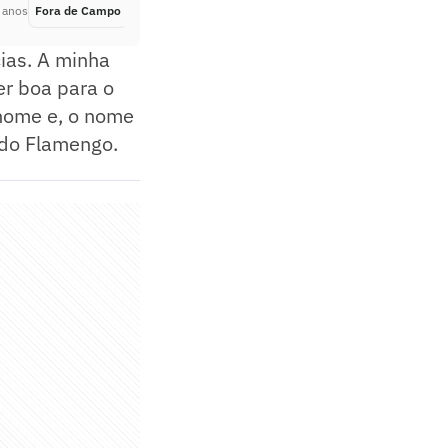
 anos
Fora de Campo
Há 2 anos
ias. A minha
er boa para o
 nome e, o nome
a do Flamengo.