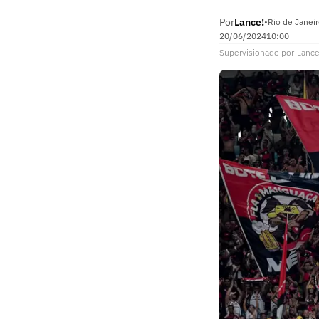
Por
Lance!
•
Rio de Janei
20/06/2024
10:00
Supervisionado
por
Lance