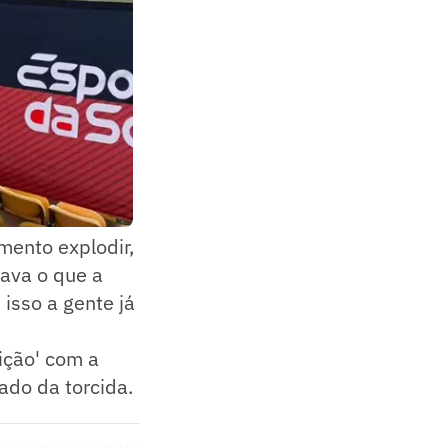
ento explodir,
ava o que a
 isso a gente já
ição' com a
ado da torcida.