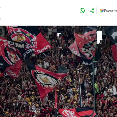
ro
Favorit
!