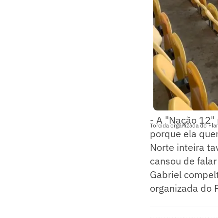
- A "Nação 12"
Torcida organizada do Fl
porque ela que
Norte inteira t
cansou de falar
Gabriel compel
organizada do F