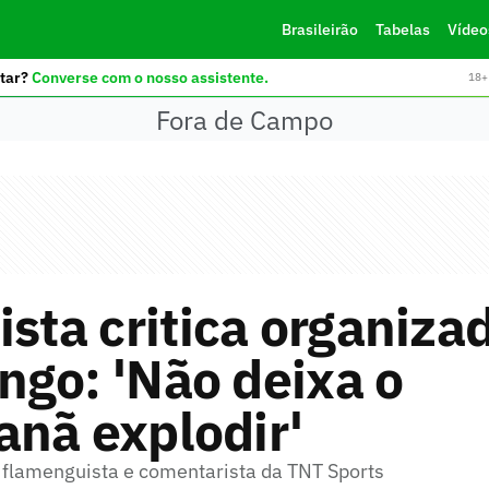
Brasileirão
Tabelas
Vídeo
tar?
Converse com o nosso assistente.
18+ 
Fora de Campo
ista critica organiza
go: 'Não deixa o
nã explodir'
 flamenguista e comentarista da TNT Sports