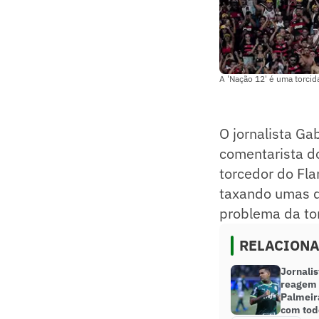
A 'Nação 12' é uma torcid
O jornalista G
comentarista d
torcedor do Fl
taxando umas d
problema da to
RELACION
Jornalis
reagem 
Palmeir
com tod