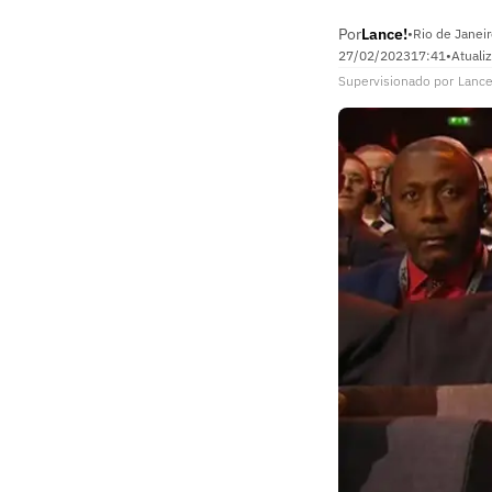
Por
Lance!
•
Rio de Janeir
27/02/2023
17:41
•
Atuali
Supervisionado
por
Lance