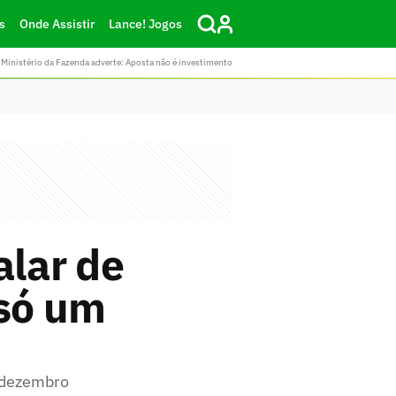
s
Onde Assistir
Lance! Jogos
Ministério da Fazenda adverte: Aposta não é investimento
alar de
 só um
 dezembro