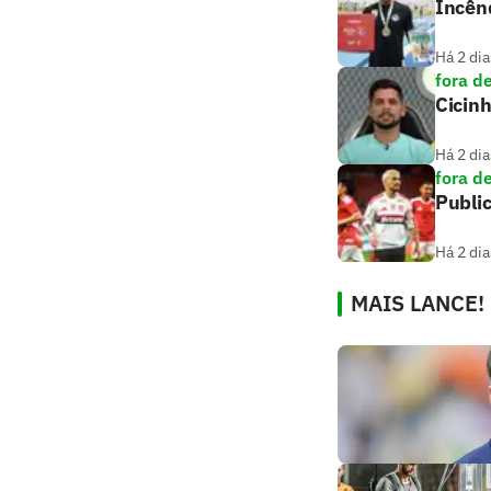
Incênd
Há 2 dia
fora d
Cicin
Há 2 dia
fora d
Public
Há 2 dia
MAIS LANCE!