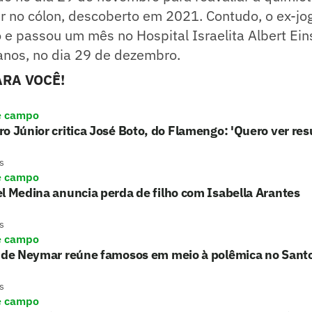
er no cólon, descoberto em 2021. Contudo, o ex-j
 e passou um mês no Hospital Israelita Albert Ein
anos, no dia 29 de dezembro.
RA VOCÊ!
e campo
o Júnior critica José Boto, do Flamengo: 'Quero ver res
s
e campo
l Medina anuncia perda de filho com Isabella Arantes
s
e campo
o de Neymar reúne famosos em meio à polêmica no Sant
s
e campo