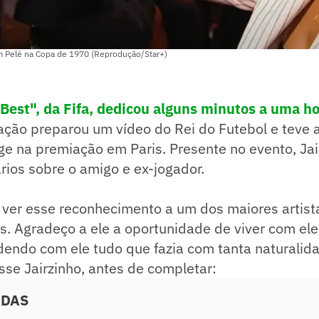
m Pelé na Copa de 1970 (Reprodução/Star+)
Best", da Fifa, dedicou alguns minutos a uma 
ação preparou um vídeo do Rei do Futebol e teve 
ge na premiação em Paris. Presente no evento, Jai
ios sobre o amigo e ex-jogador.
m ver esse reconhecimento a um dos maiores artist
. Agradeço a ele a oportunidade de viver com ele
endo com ele tudo que fazia com tanta naturalid
isse Jairzinho, antes de completar:
ADAS