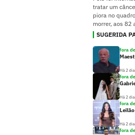
tratar um cânc
piora no quadro
morrer, aos 82 
SUGERIDA PA
fora d
Maestr
Há 2 dia
fora d
Gabrie
Há 2 dia
fora d
Leilã
Há 2 dia
fora d