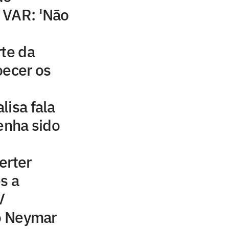
 VAR: 'Não
rte da
oecer os
lisa fala
tenha sido
erter
s a
V
to Neymar