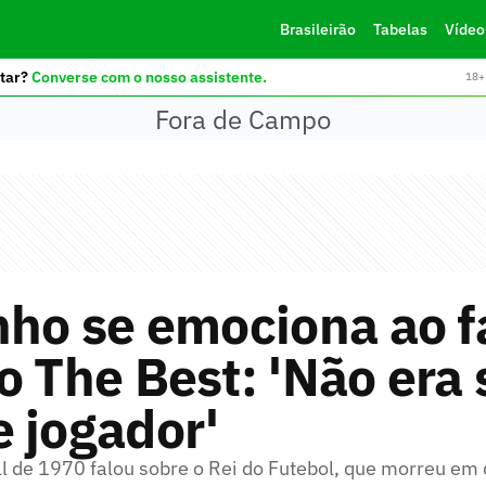
Brasileirão
Tabelas
Vídeo
tar?
Converse com o nosso assistente.
18+ 
Fora de Campo
nho se emociona ao f
o The Best: 'Não era
 jogador'
 de 1970 falou sobre o Rei do Futebol, que morreu em