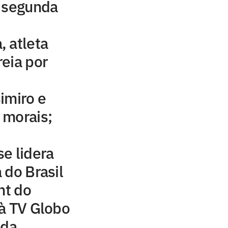
a segunda
 atleta
eia por
imiro e
 morais;
e lidera
 do Brasil
ht do
à TV Globo
 da