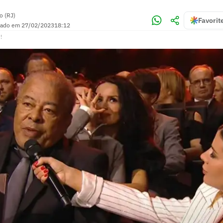
o (RJ)
Favorit
zado em
27/02/2023
18:12
!