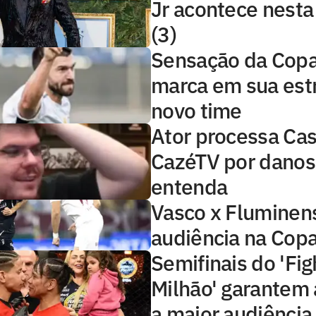
Jr acontece nest
(3)
Sensação da Copa,
marca em sua estr
novo time
Ator processa Cas
CazéTV por danos
entenda
Vasco x Fluminens
audiência na Copa
Semifinais do 'Fig
Milhão' garantem 
a maior audiência