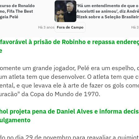
curso de Ronaldo
‘Há um entendimento de que o
o, Fifa The Best
Ancelotti se animou’, diz Andr
eia Pelé
Rizek sobre a Seleção Brasilei
Há 3 anos
Fora de Campo
Há 3
 favorável à prisão de Robinho e repassa endereç
e
somente um grande jogador, Pelé era um espelho, 
m atleta tem que desenvolver. O atleta tem que cu
ental, e que levava ele à arte de fazer os gols como
uracão" da Copa do Mundo de 1970.
hol projeta pena de Daniel Alves e informa decis
julgamento
ado no dia 29 de novembro para reavaliar a quimio