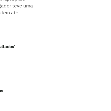
ogador teve uma
stein até
ultados'
os