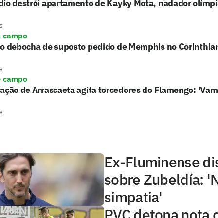
io destrói apartamento de Kayky Mota, nadador olímpic
s
e campo
ho debocha de suposto pedido de Memphis no Corinthia
s
e campo
ação de Arrascaeta agita torcedores do Flamengo: 'Vam
s
Ex-Fluminense di
sobre Zubeldía: '
simpatia'
PVC detona nota 