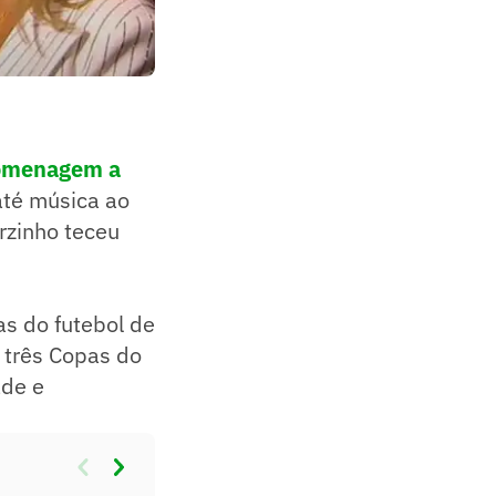
homenagem a
até música ao
rzinho teceu
as do futebol de
 três Copas do
ade e