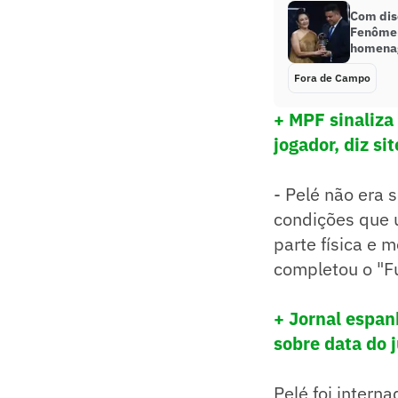
Com dis
Fenômen
homenag
Fora de Campo
+ MPF sinaliza
jogador, diz sit
- Pelé não era 
condições que u
parte física e m
completou o "F
+ Jornal espan
sobre data do 
Pelé foi intern