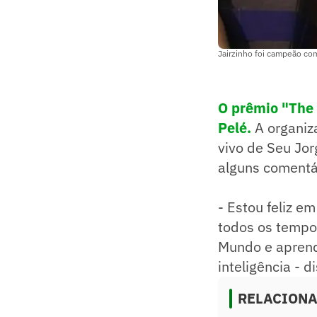
Jairzinho foi campeão co
O prêmio "The 
Pelé.
A organiz
vivo de Seu Jor
alguns comentár
- Estou feliz e
todos os tempos
Mundo e aprend
inteligência - d
RELACION