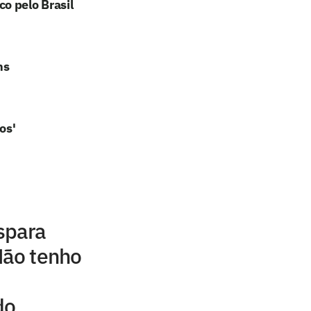
o pelo Brasil
ns
os'
spara
Não tenho
do