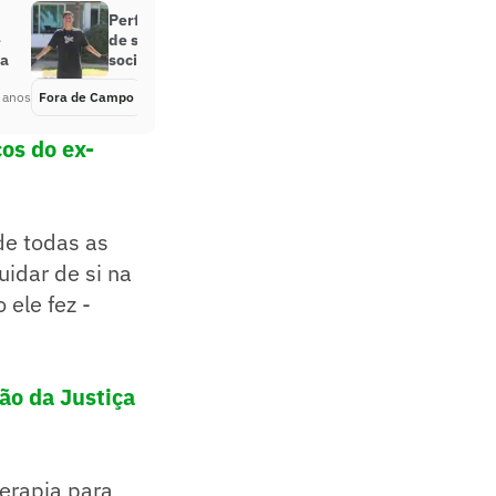
Perfil oficial do Instagram deixa
é
de seguir Luva de Pedreiro na rede
ra
social
 anos
Fora de Campo
Há 3 anos
os do ex-
de todas as
idar de si na
 ele fez -
ão da Justiça
terapia para