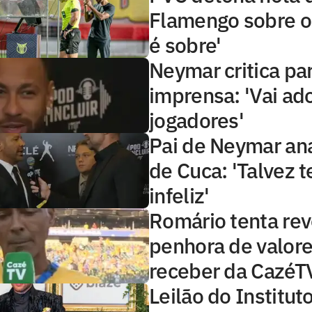
Flamengo sobre o
é sobre'
Neymar critica pa
imprensa: 'Vai ad
jogadores'
Pai de Neymar ana
de Cuca: 'Talvez 
infeliz'
Romário tenta rev
penhora de valore
receber da CazéT
Leilão do Institu