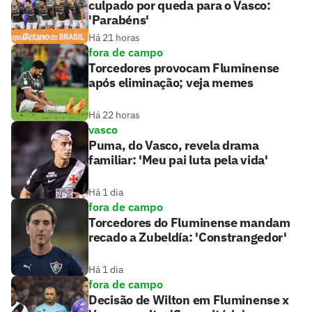
culpado por queda para o Vasco:
'Parabéns'
Há 21 horas
fora de campo
Torcedores provocam Fluminense
após eliminação; veja memes
Há 22 horas
vasco
Puma, do Vasco, revela drama
familiar: 'Meu pai luta pela vida'
Há 1 dia
fora de campo
Torcedores do Fluminense mandam
recado a Zubeldía: 'Constrangedor'
Há 1 dia
fora de campo
Decisão de Wilton em Fluminense x