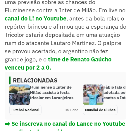
uma previsão sobre as chances do
Fluminense contra a Inter de Milão. Em live no
canal do L! no Youtube
, antes da bola rolar, o
repórter brincou e afirmou que a esperança do
Tricolor estaria depositada em uma atuação
ruim do atacante Lautaro Martínez. O palpite
se provou acertado, o argentino não fez
grande jogo, e o
time de Renato Gaúcho
venceu por 2 a 0.
RELACIONADAS
Fluminense x Inter de
Fábio fala da 
Milão: assista à festa
adotada pelo 
tricolor em Laranjeiras
contra a Inter
Futebol Nacional
Há 1 ano
Mundial de Clubes
➡️ Se inscreva no canal do Lance no Youtube