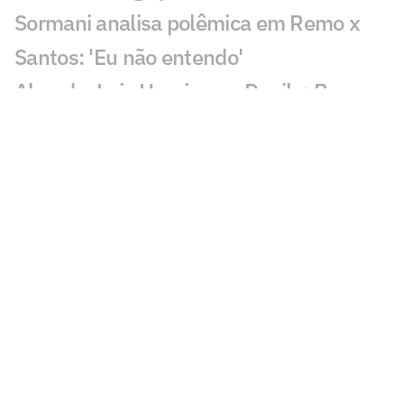
Sormani analisa polêmica em Remo x
Santos: 'Eu não entendo'
Almada, Luiz Henrique e Danilo: Braune
é sincero sobre negociações
Patrocinador do Corinthians negocia
transmissão de torneio
Goiás comete gafe nas redes sociais em
post para ídolo
Europeus reagem a Estevão em Chelsea
x Juventus: 'Precisa'
Veja gol em Chelsea x Juventus: Edon
Zhegrova decide amistoso