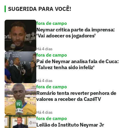
SUGERIDA PARA VOCÊ!
fora de campo
Neymar critica parte da imprensa:
'Vai adoecer os jogadores'
Há 4 dias
fora de campo
Pai de Neymar analisa fala de Cuca:
'Talvez tenha sido infeliz'
Há 4 dias
fora de campo
Romário tenta reverter penhora de
valores a receber da CazéTV
Há 4 dias
fora de campo
Leilão do Instituto Neymar Jr