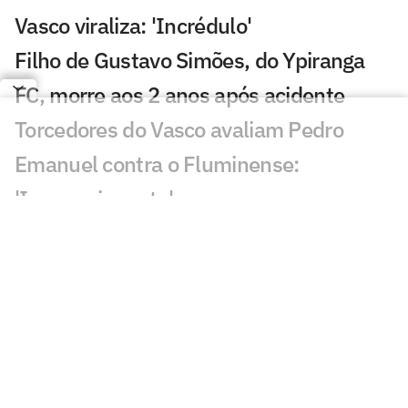
Vasco viraliza: 'Incrédulo'
Filho de Gustavo Simões, do Ypiranga
FC, morre aos 2 anos após acidente
Torcedores do Vasco avaliam Pedro
Emanuel contra o Fluminense:
'Impressionante'
Esposa de Andrés Gómez, do Vasco,
desabafa após classificação sobre o
Fluminense
Torcida do Fluminense aponta culpado
por queda para o Vasco: 'Parabéns'
Torcedores provocam Fluminense após