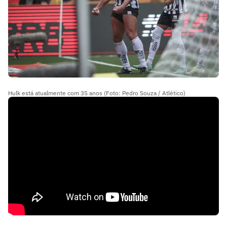
Hulk está atualmente com 35 anos (Foto: Pedro Souza / Atlético)