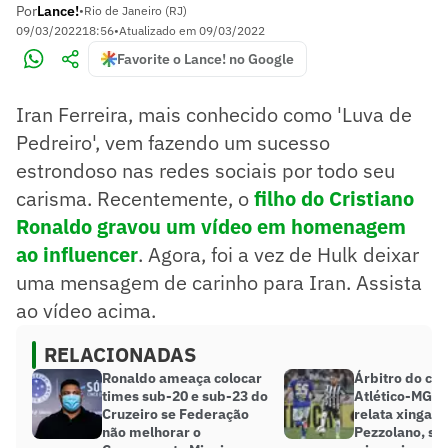
Por
Lance!
•
Rio de Janeiro (RJ)
09/03/2022
18:56
•
Atualizado em
09/03/2022
Favorite o Lance! no Google
Iran Ferreira, mais conhecido como 'Luva de
Pedreiro', vem fazendo um sucesso
estrondoso nas redes sociais por todo seu
carisma. Recentemente, o
filho do Cristiano
Ronaldo gravou um vídeo em homenagem
ao influencer
. Agora, foi a vez de Hulk deixar
uma mensagem de carinho para Iran. Assista
ao vídeo acima.
RELACIONADAS
Ronaldo ameaça colocar
Árbitro do clá
times sub-20 e sub-23 do
Atlético-MG x
Cruzeiro se Federação
relata xingam
não melhorar o
Pezzolano, si