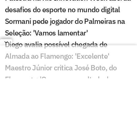
desafios do esporte no mundo digital
Sormani pede jogador do Palmeiras na
Seleção: 'Vamos lamentar'
Diego avalia possível chegada de
Almada ao Flamengo: 'Excelente'
Maestro Júnior critica José Boto, do
Flamengo: 'Quero ver resultados'
Gabriel Medina anuncia perda de filho
com Isabella Arantes
Leilão de Neymar reúne famosos em
meio à polêmica no Santos