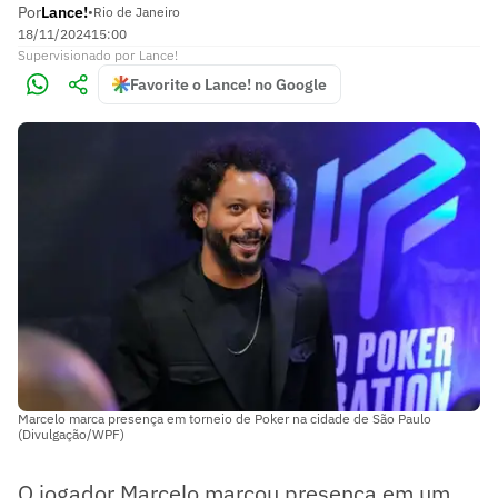
Por
Lance!
•
Rio de Janeiro
18/11/2024
15:00
Supervisionado
por
Lance!
Favorite o Lance! no Google
Marcelo marca presença em torneio de Poker na cidade de São Paulo
(Divulgação/WPF)
O jogador Marcelo marcou presença em um