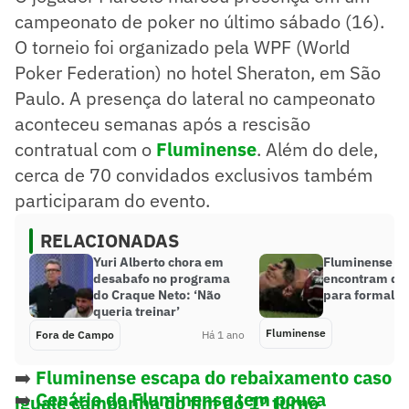
campeonato de poker no último sábado (16).
O torneio foi organizado pela WPF (World
Poker Federation) no hotel Sheraton, em São
Paulo. A presença do lateral no campeonato
aconteceu semanas após a rescisão
contratual com o
Fluminense
. Além do dele,
cerca de 70 convidados exclusivos também
participaram do evento.
RELACIONADAS
Yuri Alberto chora em
Fluminense e 
desabafo no programa
encontram dif
do Craque Neto: ‘Não
para formaliza
queria treinar’
Fluminense
Fora de Campo
Há 1 ano
➡️
Fluminense escapa do rebaixamento caso
➡️
Cenário do Fluminense tem pouca
iguale campanha do fim do 1º turno