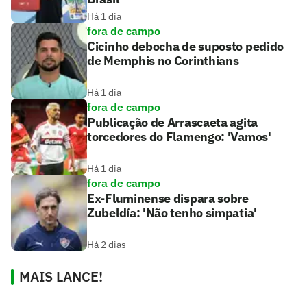
Há 1 dia
fora de campo
Cicinho debocha de suposto pedido
de Memphis no Corinthians
Há 1 dia
fora de campo
Publicação de Arrascaeta agita
torcedores do Flamengo: 'Vamos'
Há 1 dia
fora de campo
Ex-Fluminense dispara sobre
Zubeldía: 'Não tenho simpatia'
Há 2 dias
MAIS LANCE!