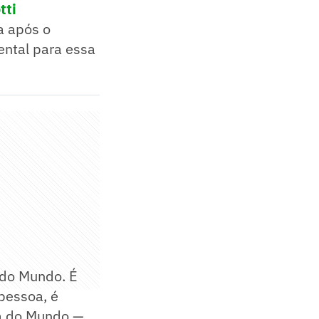
tti
a após o
ental para essa
 do Mundo. É
 pessoa, é
pa do Mundo —