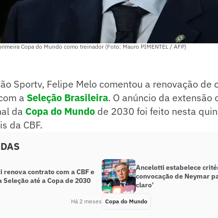
ua primeira Copa do Mundo como treinador (Foto: Mauro PIMENTEL / AFP)
ção Sportv, Felipe Melo comentou a renovação de 
 com a
Seleção Brasileira
. O anúncio da extensão 
inal da
Copa do Mundo
de 2030 foi feito nesta quin
is da CBF.
ADAS
Ancelotti estabelece crité
i renova contrato com a CBF e
convocação de Neymar pa
a Seleção até a Copa de 2030
claro’
Há 2 meses
Copa do Mundo