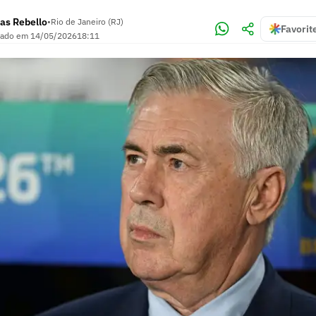
as Rebello
•
Rio de Janeiro (RJ)
Favorit
zado em
14/05/2026
18:11