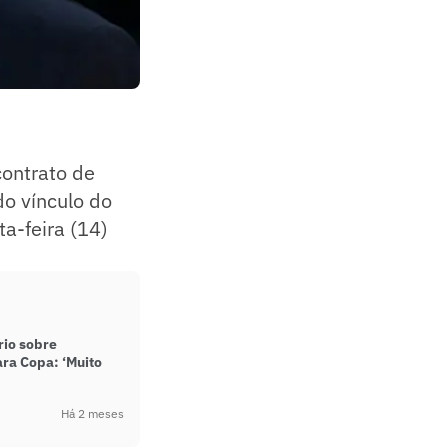
contrato de
do vínculo do
ta-feira (14)
rio sobre
ra Copa: ‘Muito
Há 2 meses