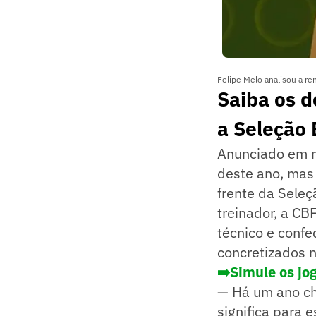
Felipe Melo analisou a re
Saiba os d
a Seleção 
Anunciado em ma
deste ano, mas
frente da Seleç
treinador, a CB
técnico e confe
concretizados n
➡️Simule os jo
— Há um ano che
significa para 