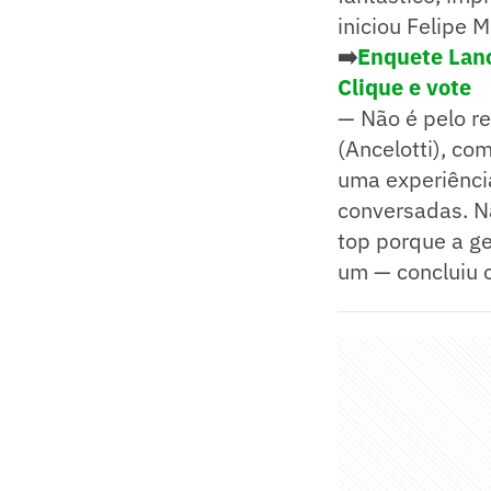
iniciou Felipe M
➡️
Enquete Lance
Clique e vote
— Não é pelo re
(Ancelotti), co
uma experiência
conversadas. Nã
top porque a ge
um — concluiu 