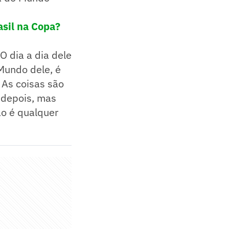
asil na Copa?
O dia a dia dele
 Mundo dele, é
 As coisas são
 depois, mas
ão é qualquer