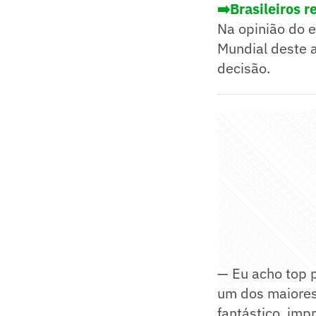
➡️Brasileiros 
Na opinião do e
Mundial deste a
decisão.
— Eu acho top 
um dos maiores 
fantástico, imp