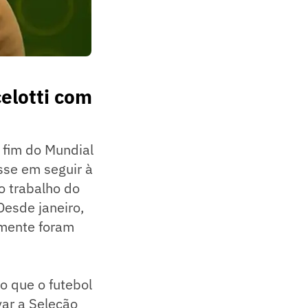
elotti com
 fim do Mundial
sse em seguir à
 o trabalho do
Desde janeiro,
lmente foram
o que o futebol
var a Seleção