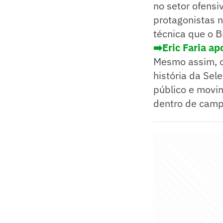
no setor ofens
protagonistas n
técnica que o B
➡️Eric Faria a
Mesmo assim, o 
história da Sel
público e movi
dentro de camp