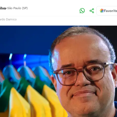
ilva
•
São Paulo (SP)
Favorit
ardo Damico