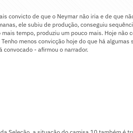
mais convicto de que o Neymar não iria e de que não
manas, ele subiu de produção, conseguiu sequênci
 mais tempo, produziu um pouco mais. Hoje não c
i. Tenho menos convicção hoje do que há algumas
á convocado - afirmou o narrador.
 da Seleção, a situação do camisa 10 também é t