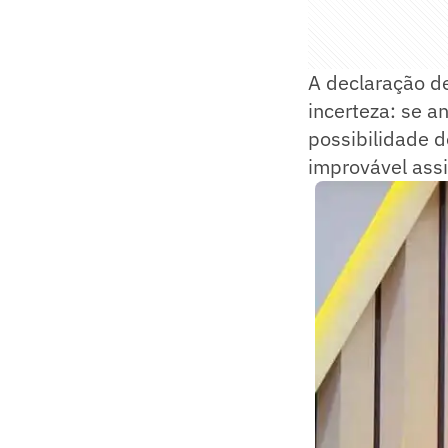
A declaração d
incerteza: se a
possibilidade d
improvável ass