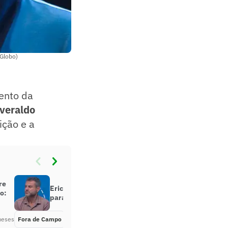
/Globo)
ento da
veraldo
ição e a
re
Eric Faria aponta grande nome
o:
para Seleção Brasileira na Copa
meses
Fora de Campo
Há 2 meses