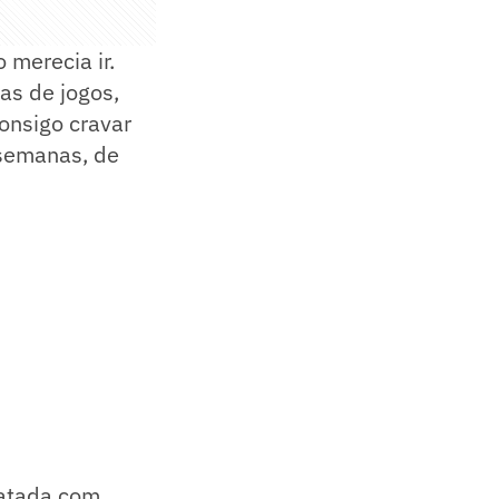
 merecia ir.
as de jogos,
onsigo cravar
 semanas, de
ratada com