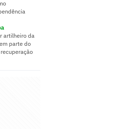
omo
ependência
pa
 artilheiro da
 em parte do
 recuperação