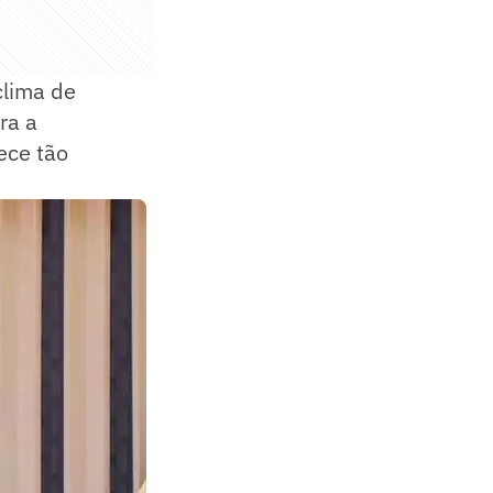
clima de
ra a
ece tão