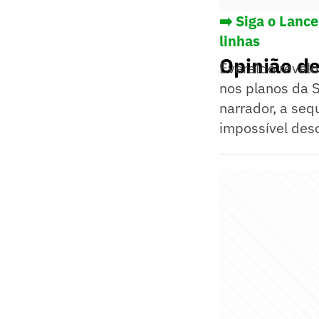
➡️ Siga o Lanc
linhas
Opinião d
Everaldo revel
nos planos da 
narrador, a seq
impossível des