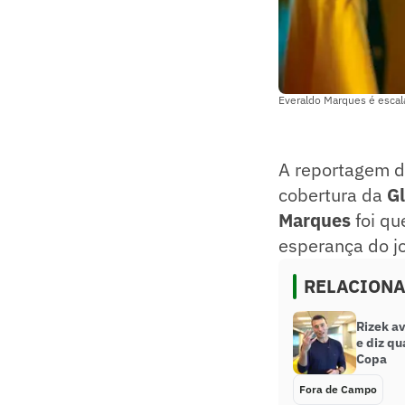
Everaldo Marques é escala
A reportagem 
cobertura da
G
Marques
foi qu
esperança do jo
RELACION
Rizek a
e diz qu
Copa
Fora de Campo