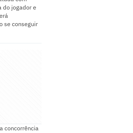
a do jogador e
erá
o se conseguir
a concorrência