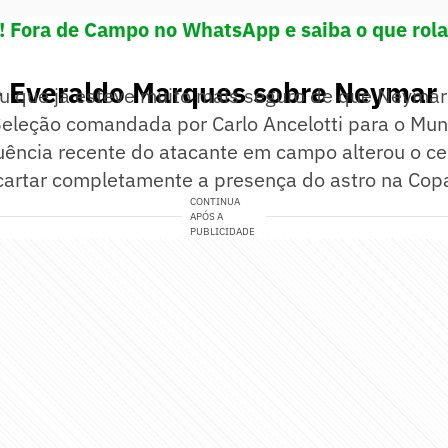
e! Fora de Campo no WhatsApp e saiba o que rola
e Everaldo Marques sobre Neymar
ou que já esteve muito mais seguro de que Neymar
Seleção comandada por Carlo Ancelotti para o Mun
uência recente do atacante em campo alterou o ce
cartar completamente a presença do astro na Cop
CONTINUA
APÓS A
PUBLICIDADE