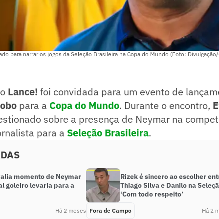
do para narrar os jogos da Seleção Brasileira na Copa do Mundo (Foto: Divulgação
do
Lance!
foi convidada para um evento de lançam
lobo
para a
Copa do Mundo
. Durante o encontro,
E
estionado sobre a presença de Neymar na compet
rnalista para a
Seleção Brasileira
.
ADAS
valia momento de Neymar
Rizek é sincero ao escolher ent
al goleiro levaria para a
Thiago Silva e Danilo na Seleçã
‘Com todo respeito’
Há 2 meses
Fora de Campo
Há 2 