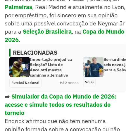
Palmeiras
, Real Madrid e atualmente no Lyon,
por empréstimo, foi sincero em sua opinião
sobre uma possível convocação de Neymar Jr
para a
Seleção Brasileira
, na
Copa do Mundo
2026
.
RELACIONADAS
Importação prejudica
Bernardinho 
Seleção? Lista de
seis novos jo
Ancelotti mostra
para a Seleção
caminho alternativo
Vôlei
Futebol Nacional
Há 2 meses
➡️
Simulador da Copa do Mundo de 2026:
acesse e simule todos os resultados do
torneio
Endrick afirmou que não tem nenhuma
opinião formada sobre a convocação ou não