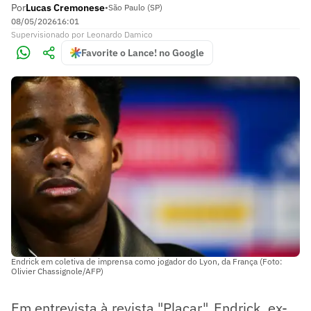
Por
Lucas Cremonese
•
São Paulo (SP)
08/05/2026
16:01
Supervisionado
por
Leonardo Damico
Favorite o Lance! no Google
Endrick em coletiva de imprensa como jogador do Lyon, da França (Foto:
Olivier Chassignole/AFP)
Em entrevista à revista "Placar", Endrick, ex-