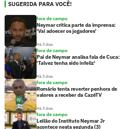
SUGERIDA PARA VOCÊ!
fora de campo
Neymar critica parte da imprensa:
'Vai adoecer os jogadores'
Há 3 dias
fora de campo
Pai de Neymar analisa fala de Cuca:
'Talvez tenha sido infeliz'
Há 3 dias
fora de campo
Romário tenta reverter penhora de
valores a receber da CazéTV
Há 3 dias
fora de campo
Leilão do Instituto Neymar Jr
acontece nesta segunda (3)