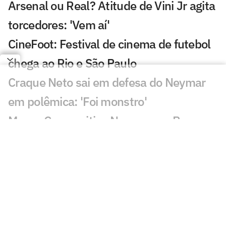
Arsenal ou Real? Atitude de Vini Jr agita
torcedores: 'Vem aí'
CineFoot: Festival de cinema de futebol
chega ao Rio e São Paulo
Craque Neto sai em defesa do Neymar
em polêmica: 'Foi monstro'
Mauro Cezar critica Neymar em Remo x
Santos: 'Obrigação'
Sormani analisa polêmica em Remo x
Santos: 'Eu não entendo'
Almada, Luiz Henrique e Danilo: Braune
é sincero sobre negociações