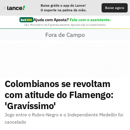
Baixe grátis o app do Lance!
Baixe agora
O esporte na palma da mão.
Ajuda com Aposta?
Fale com o assistente.
18+ Ministério da Fazenda adverte: Aposta não é investimento
Fora de Campo
Colombianos se revoltam
com atitude do Flamengo:
'Gravíssimo'
Jogo entre o Rubro-Negro e o Independiente Medellín foi
cancelado