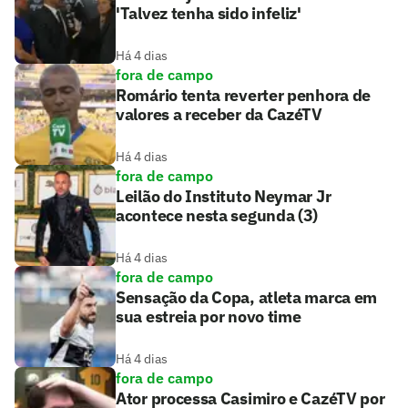
'Talvez tenha sido infeliz'
Há 4 dias
fora de campo
Romário tenta reverter penhora de
valores a receber da CazéTV
Há 4 dias
fora de campo
Leilão do Instituto Neymar Jr
acontece nesta segunda (3)
Há 4 dias
fora de campo
Sensação da Copa, atleta marca em
sua estreia por novo time
Há 4 dias
fora de campo
Ator processa Casimiro e CazéTV por