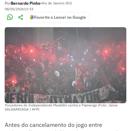
Por
Bernardo Pinho
•
Rio de Janeiro (RJ)
08/05/2026
13:33
Favorite o Lance! no Google
Torcedores do Independiente Medellín contra o Flamengo (Foto: Jaime
SALDARRIAGA / AFP)
Antes do cancelamento do jogo entre