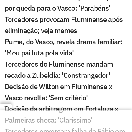
por queda para o Vasco: 'Parabéns'
Torcedores provocam Fluminense após
eliminação; veja memes
Puma, do Vasco, revela drama familiar:
'Meu pai luta pela vida'
Torcedores do Fluminense mandam
recado a Zubeldía: 'Constrangedor'
Decisão de Wilton em Fluminense x
Vasco revolta: 'Sem critério'
Decisão da arbitragem em Fortaleza x
Palmeiras choca: 'Claríssimo'
Torcedores enxergam falha de Fábio em