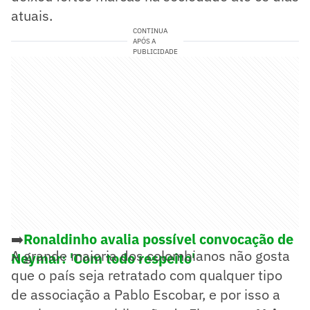
atuais.
CONTINUA
APÓS A
PUBLICIDADE
➡️
Ronaldinho avalia possível convocação de
A grande maioria dos colombianos não gosta
Neymar: 'Com todo respeito'
que o país seja retratado com qualquer tipo
de associação a Pablo Escobar, e por isso a