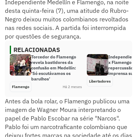
Independiente Medellín e Flamengo, na noite
desta quinta-feira (7), uma atitude do Rubro-
Negro deixou muitos colombianos revoltados
nas redes sociais. A partida foi interrompida
por questões de segurança.
RELACIONADAS
Torcedor do Flamengo
Independiente
revela bastidores da
x Flamengo t
confusão em Medellín:
repercussão t
‘Só escutávamos os
imprensa sul
barulhos’
Libertadores
Flamengo
Há 2 meses
Antes da bola rolar, o Flamengo publicou uma
imagem de Wagner Moura interpretando o
papel de Pablo Escobar na série "Narcos".
Pablo foi um narcotraficante colombiano que
deixou fortes marcas na sociedade até os dias