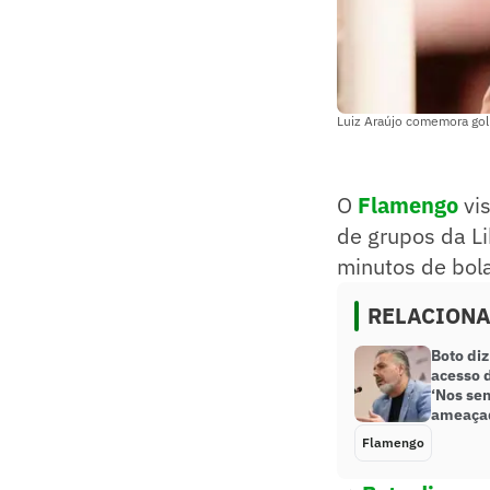
Luiz Araújo comemora gol
O
Flamengo
vis
de grupos da L
minutos de bola
RELACION
Boto di
acesso 
‘Nos se
ameaça
Flamengo