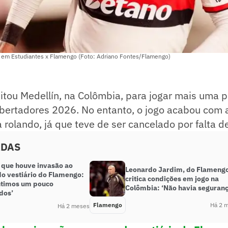
 em Estudiantes x Flamengo (Foto: Adriano Fontes/Flamengo)
itou Medellín, na Colômbia, para jogar mais uma p
ibertadores 2026. No entanto, o jogo acabou com 
 rolando, já que teve de ser cancelado por falta d
ADAS
z que houve invasão ao
Leonardo Jardim, do Flamengo
do vestiário do Flamengo:
critica condições em jogo na
ntimos um pouco
Colômbia: ‘Não havia seguranç
dos’
Flamengo
Há 2 
Há 2 meses