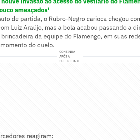
 houve invasão ao acesso do vestiário do Flame
ouco ameaçados'
nuto de partida, o Rubro-Negro carioca chegou co
m Luiz Araújo, mas a bola acabou passando a dire
 brincadeira da equipe do Flamengo, em suas rede
m momento do duelo.
CONTINUA
APÓS A
PUBLICIDADE
orcedores reagiram: