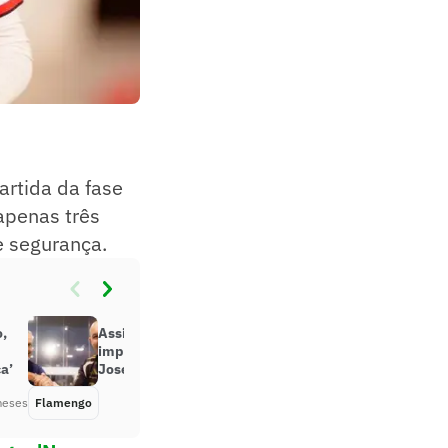
artida da fase
apenas três
e segurança.
,
Assista ao vivo à coletiva de
imprensa de Leonardo Jardim e
a’
José Boto no Flamengo
meses
Flamengo
Há 2 meses