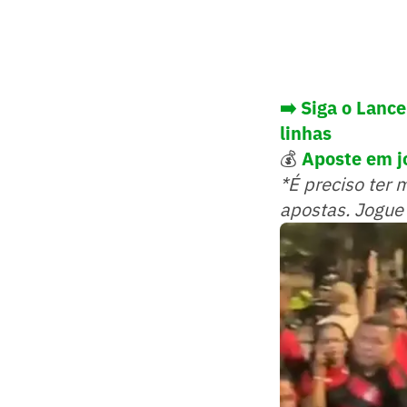
➡️ Siga o Lanc
linhas
💰
Aposte em j
*É preciso ter 
apostas. Jogue