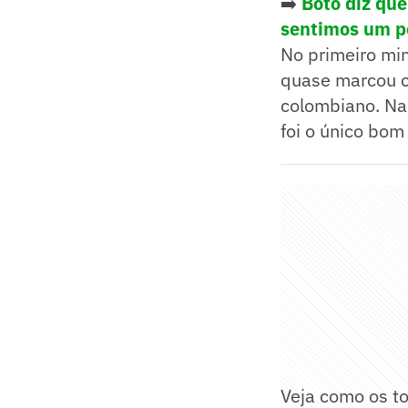
➡️
Boto diz que
sentimos um p
No primeiro mi
quase marcou co
colombiano. Na
foi o único bo
Veja como os t