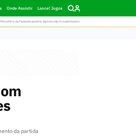
s
Onde Assistir
Lance! Jogos
Ministério da Fazenda adverte: Aposta não é investimento
com
es
mento da partida