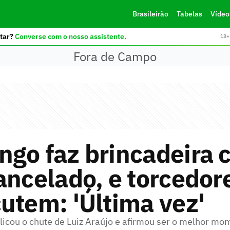
Brasileirão
Tabelas
Vídeo
tar?
Converse com o nosso assistente.
18+ 
Fora de Campo
ngo faz brincadeira 
ancelado, e torcedor
utem: 'Última vez'
icou o chute de Luiz Araújo e afirmou ser o melhor mo