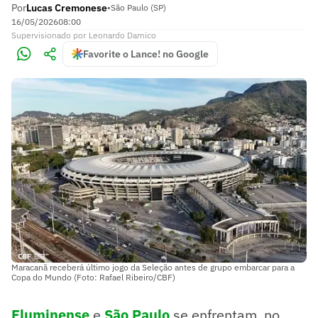
Por
Lucas Cremonese
•
São Paulo (SP)
16/05/2026
08:00
Supervisionado
por
Leonardo Damico
Favorite o Lance! no Google
Maracanã receberá último jogo da Seleção antes de grupo embarcar para a
Copa do Mundo (Foto: Rafael Ribeiro/CBF)
Fluminense
e
São Paulo
se enfrentam, no