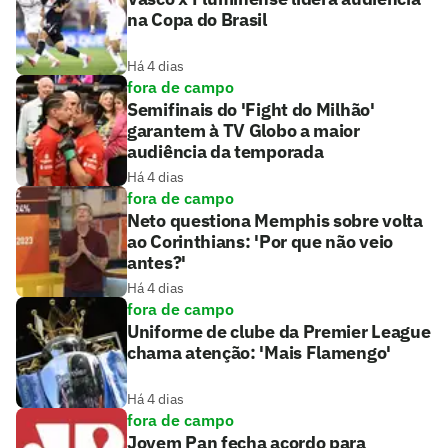
na Copa do Brasil
Há 4 dias
fora de campo
Semifinais do 'Fight do Milhão'
garantem à TV Globo a maior
audiência da temporada
Há 4 dias
fora de campo
Neto questiona Memphis sobre volta
ao Corinthians: 'Por que não veio
antes?'
Há 4 dias
fora de campo
Uniforme de clube da Premier League
chama atenção: 'Mais Flamengo'
Há 4 dias
fora de campo
Jovem Pan fecha acordo para