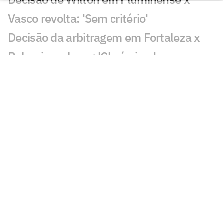
Vasco revolta: 'Sem critério'
Decisão da arbitragem em Fortaleza x
Palmeiras choca: 'Claríssimo'
Torcedores enxergam falha de Fábio em
gol do Vasco: 'Feia'
Golaço de Brenner em Fluminense x
Vasco assusta torcedores: 'Lei do ex'
Veja gols em Fluminense x Vasco: Puma
garante classificação do cruz-maltino
Situação inusitada em Fluminense x
Vasco irrita torcedores: 'Vendo nada'