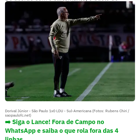
tricolores irá acabar empatado em 0 a 0.
Dorival Júnior - São Paulo 1x0 LDU - Sul-Americana (Fotos: Rubens Chiri /
saopaulofc.net)
➡️ Siga o Lance! Fora de Campo no
WhatsApp e saiba o que rola fora das 4
linhas