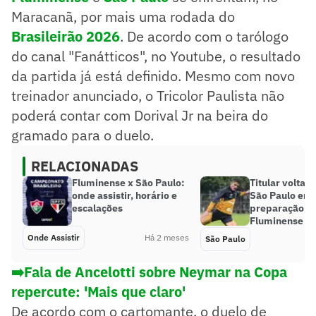
Maracanã, por mais uma rodada do
Brasileirão 2026
. De acordo com o tarólogo
do canal "Fanátticos", no Youtube, o resultado
da partida já está definido. Mesmo com novo
treinador anunciado, o Tricolor Paulista não
poderá contar com Dorival Jr na beira do
gramado para o duelo.
RELACIONADAS
Fluminense x São Paulo:
Titular volta a
onde assistir, horário e
São Paulo enc
escalações
preparação pa
Fluminense
Onde Assistir
Há 2 meses
São Paulo
➡️Fala de Ancelotti sobre Neymar na Copa
repercute: 'Mais que claro'
De acordo com o cartomante, o duelo de