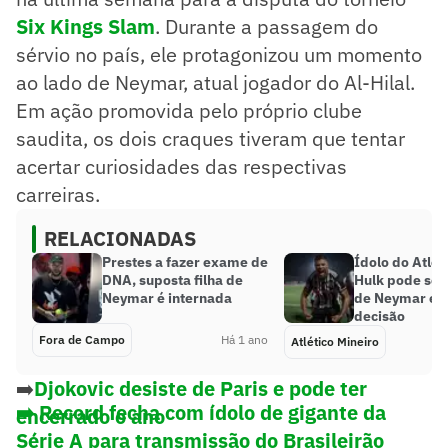
Six Kings Slam
. Durante a passagem do
sérvio no país, ele protagonizou um momento
ao lado de Neymar, atual jogador do Al-Hilal.
Em ação promovida pelo próprio clube
saudita, os dois craques tiveram que tentar
acertar curiosidades das respectivas
carreiras.
RELACIONADAS
Prestes a fazer exame de
Ídolo do Atlét
DNA, suposta filha de
Hulk pode se 
Neymar é internada
de Neymar em
decisão
Fora de Campo
Há 1 ano
Atlético Mineiro
➡️
Djokovic desiste de Paris e pode ter
➡️ Record fecha com ídolo de gigante da
encerrado o ano
Série A para transmissão do Brasileirão