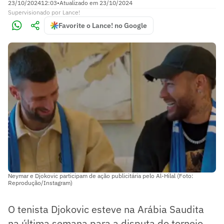
23/10/2024
12:03
•
Atualizado em
23/10/2024
Supervisionado
por
Lance!
Favorite o Lance! no Google
Neymar e Djokovic participam de ação publicitária pelo Al-Hilal (Foto:
Reprodução/Instagram)
O tenista Djokovic esteve na Arábia Saudita
na última semana para a disputa do torneio