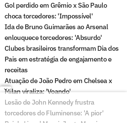
Gol perdido em Grêmio x São Paulo
choca torcedores: 'Impossível'
Ida de Bruno Guimarães ao Arsenal
enlouquece torcedores: 'Absurdo'
Clubes brasileiros transformam Dia dos
Pais em estratégia de engajamento e
receitas
Atuação de João Pedro em Chelsea x
Milan viraliza: 'Voando'
Lesão de John Kennedy frustra
torcedores do Fluminense: 'A pior'
Pai de Lionel Messi, Jorge Messi morre