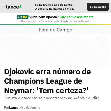
Baixe grátis o app do Lance!
Baixe agora
O esporte na palma da mão.
Ajuda com Aposta?
Fale com o assistente.
18+ Ministério da Fazenda adverte: Aposta não é investimento
Fora de Campo
Djokovic erra número de
Champions League de
Neymar: 'Tem certeza?'
Tenista e atacante se encontraram na Arábia Saudita
Por
Lance!
•
Rio de Janeiro