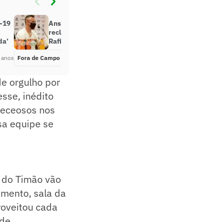
d-19
Ansiosos, torcedores do Flamengo
reclamam de negociação com
da’
Rafinha: ‘Mercenário’
 anos
Fora de Campo
Há 5 anos
de orgulho por
sse, inédito
 receosos nos
sa equipe se
s do Timão vão
mento, sala da
proveitou cada
de.