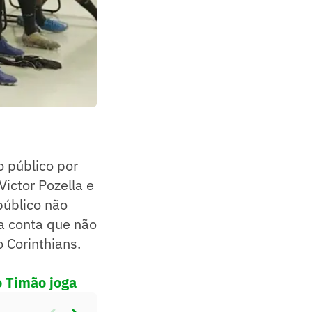
 público por
ictor Pozella e
público não
la conta que não
 Corinthians.
o Timão joga