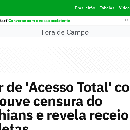
Brasileirão
Tabelas
Vídeo
tar?
Converse com o nosso assistente.
18+ 
Fora de Campo
r de 'Acesso Total' c
houve censura do
hians e revela receio 
letas