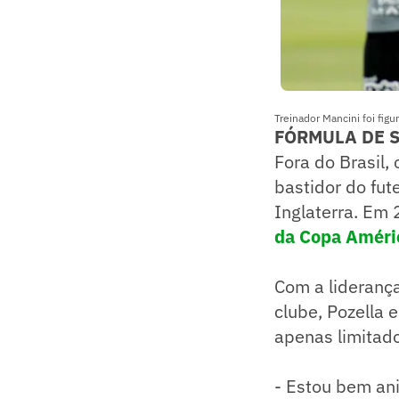
Treinador Mancini foi fig
FÓRMULA DE 
Fora do Brasil, 
bastidor do fut
Inglaterra. Em
da Copa Améri
Com a liderança
clube, Pozella 
apenas limitado
- Estou bem an