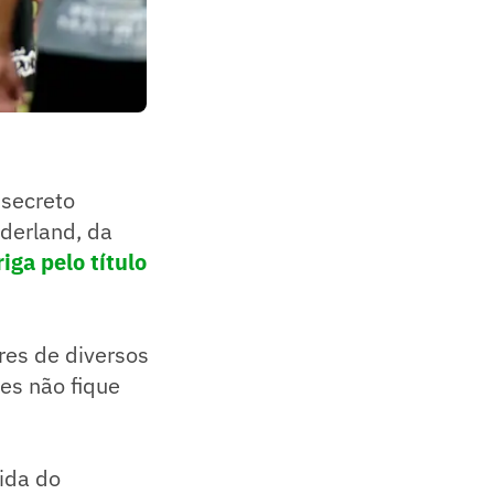
 secreto
derland, da
iga pelo título
res de diversos
res não fique
ida do