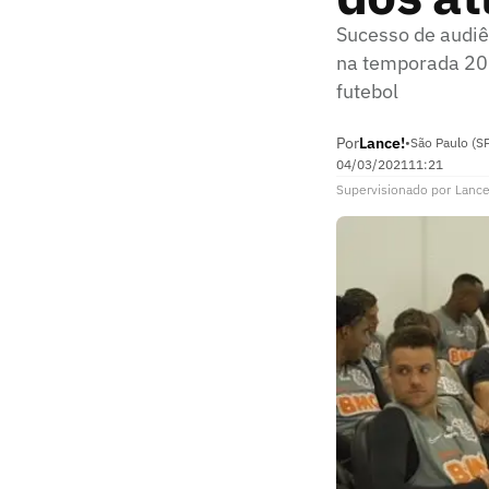
Sucesso de audiê
na temporada 2020
futebol
Por
Lance!
•
São Paulo (S
04/03/2021
11:21
Supervisionado
por
Lance