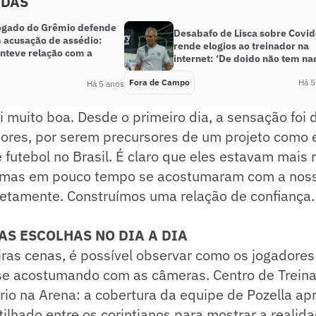
ADAS
gado do Grêmio defende
Desabafo de Lisca sobre Covi
 acusação de assédio:
rende elogios ao treinador na
nteve relação com a
internet: ‘De doido não tem na
Fora de Campo
Há 5
Há 5 anos
oi muito boa. Desde o primeiro dia, a sensação foi 
ores, por serem precursores de um projeto como e
futebol no Brasil. É claro que eles estavam mais
, mas em pouco tempo se acostumaram com a nos
etamente. Construímos uma relação de confiança.
S ESCOLHAS NO DIA A DIA
iras cenas, é possível observar como os jogadore
se acostumando com as câmeras. Centro de Treina
iário na Arena: a cobertura da equipe de Pozella a
lhado entre os corintianos para mostrar a realida