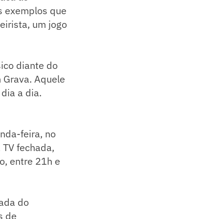
os exemplos que
eirista, um jogo
ico diante do
m Grava. Aquele
ia a dia.
nda-feira, no
a TV fechada,
, entre 21h e
hada do
s de