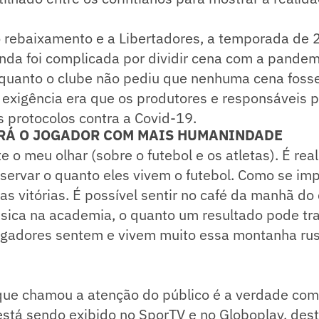
o rebaixamento e a Libertadores, a temporada de 
inda foi complicada por dividir cena com a pande
nquanto o clube não pediu que nenhuma cena fosse
a exigência era que os produtores e responsáveis p
 protocolos contra a Covid-19.
RÁ O JOGADOR COM MAIS HUMANINDADE
e o meu olhar (sobre o futebol e os atletas). É re
bservar o quanto eles vivem o futebol. Como se i
as vitórias. É possível sentir no café da manhã do 
sica na academia, o quanto um resultado pode tr
ogadores sentem e vivem muito essa montanha ru
que chamou a atenção do público é a verdade com
está sendo exibido no SporTV e no Globoplay, des