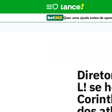
Quer uma ajuda antes de apos
Direto
L! se 
Corint
dos at