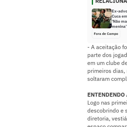
RELACION
Ex-advo
Cuca em
‘Não ma
menina’
Fora de Campo
- A aceitação f
parte dos jogad
em um clube de 
primeiros dias
soltaram compl
ENTENDENDO A
Logo nas prime
descobrindo e 
diretoria, vest
espaço comparti