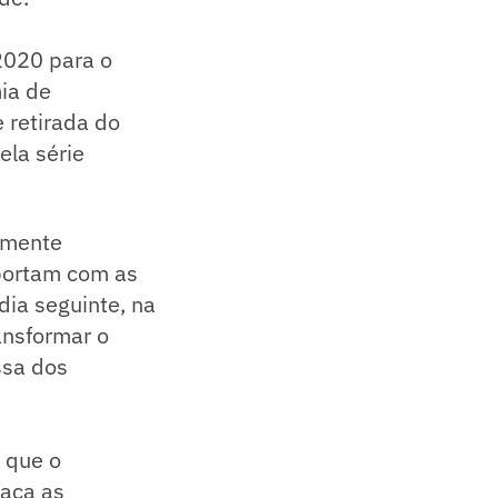
2020 para o
mia de
 retirada do
ela série
almente
mportam com as
dia seguinte, na
ansformar o
ssa dos
 que o
taca as