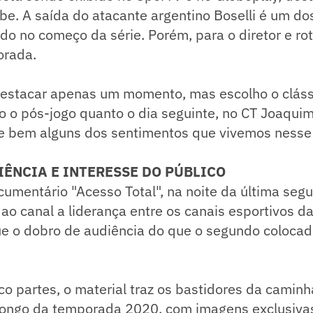
be. A saída do atacante argentino Boselli é um d
ado no começo da série. Porém, para o diretor e rot
orada.
 destacar apenas um momento, mas escolho o cláss
o o pós-jogo quanto o dia seguinte, no CT Joaqui
e bem alguns dos sentimentos que vivemos nesse d
IÊNCIA E INTERESSE DO PÚBLICO
cumentário "Acesso Total", na noite da última segu
ao canal a liderança entre os canais esportivos d
e o dobro de audiência do que o segundo colocado
co partes, o material traz os bastidores da camin
 longo da temporada 2020, com imagens exclusiva