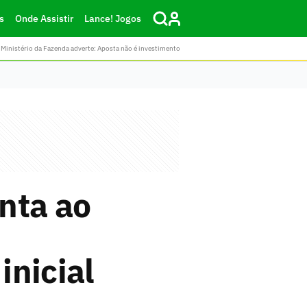
s
Onde Assistir
Lance! Jogos
Ministério da Fazenda adverte: Aposta não é investimento
onta ao
inicial