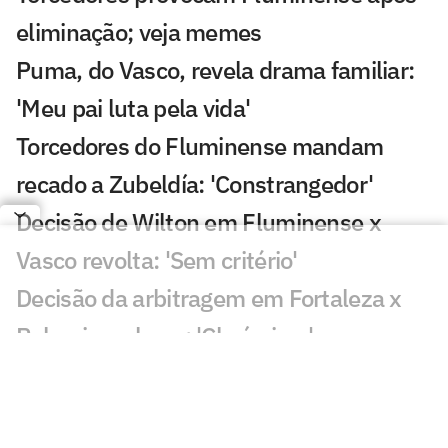
eliminação; veja memes
Puma, do Vasco, revela drama familiar:
'Meu pai luta pela vida'
Torcedores do Fluminense mandam
recado a Zubeldía: 'Constrangedor'
Decisão de Wilton em Fluminense x
Vasco revolta: 'Sem critério'
Decisão da arbitragem em Fortaleza x
Palmeiras choca: 'Claríssimo'
Torcedores enxergam falha de Fábio em
gol do Vasco: 'Feia'