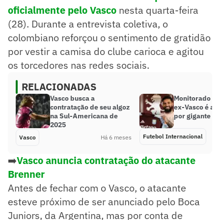
oficialmente pelo Vasco
nesta quarta-feira
(28). Durante a entrevista coletiva, o
colombiano reforçou o sentimento de gratidão
por vestir a camisa do clube carioca e agitou
os torcedores nas redes sociais.
RELACIONADAS
Vasco busca a
Monitorado po
contratação de seu algoz
ex-Vasco é an
na Sul-Americana de
por gigante in
2025
Futebol Internacional
Vasco
Há 6 meses
➡️
Vasco anuncia contratação do atacante
Brenner
Antes de fechar com o Vasco, o atacante
esteve próximo de ser anunciado pelo Boca
Juniors, da Argentina, mas por conta de