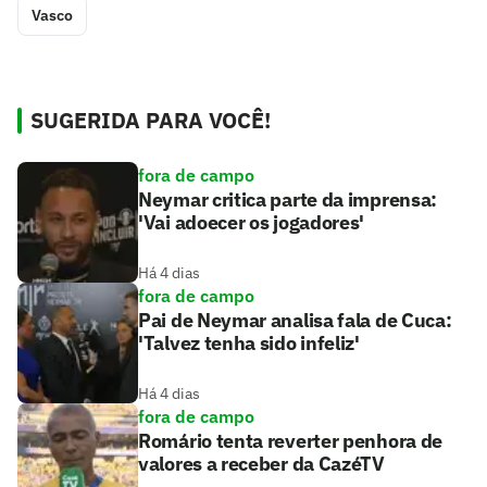
Vasco
SUGERIDA PARA VOCÊ!
fora de campo
Neymar critica parte da imprensa:
'Vai adoecer os jogadores'
Há 4 dias
fora de campo
Pai de Neymar analisa fala de Cuca:
'Talvez tenha sido infeliz'
Há 4 dias
fora de campo
Romário tenta reverter penhora de
valores a receber da CazéTV