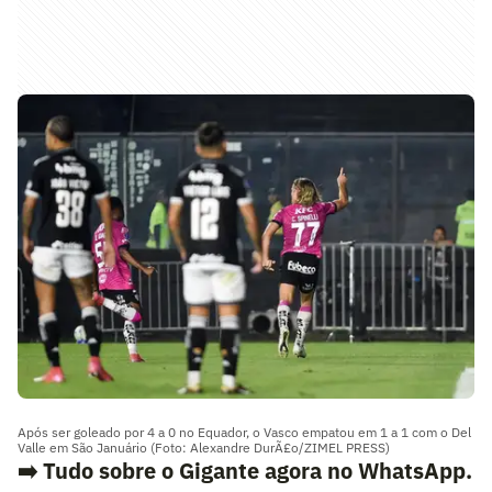
Após ser goleado por 4 a 0 no Equador, o Vasco empatou em 1 a 1 com o Del
Valle em São Januário (Foto: Alexandre DurÃ£o/ZIMEL PRESS)
➡️ Tudo sobre o Gigante agora no WhatsApp.