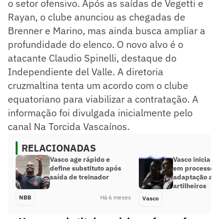
o setor ofensivo. Após as saídas de Vegetti e
Rayan, o clube anunciou as chegadas de
Brenner e Marino, mas ainda busca ampliar a
profundidade do elenco. O novo alvo é o
atacante Claudio Spinelli, destaque do
Independiente del Valle. A diretoria
cruzmaltina tenta um acordo com o clube
equatoriano para viabilizar a contratação. A
informação foi divulgada inicialmente pelo
canal Na Torcida Vascaínos.
RELACIONADAS
Vasco age rápido e
Vasco inicia 
define substituto após
em processo 
saída de treinador
adaptação apó
artilheiros
NBB
Há 6 meses
Vasco