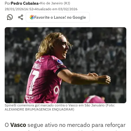
Por
Pedro Cobalea
•
Rio de Janeiro (RJ)
28/01/2026
16:52
•
Atualizado em
03/02/2026
Favorite o Lance! no Google
Spinelli comemora gol marcado contra o Vasco em São Januário (Foto:
ALEXANDRE BRUM/AGENCIA ENQUADRAR)
O
Vasco
segue ativo no mercado para reforçar